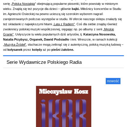
serię
„
Polska Nostalgia
”
obejmującą popularne piosenki, które powstały w minionym
wieku. Znajdą się też pozycje dla dzieci – głównie
bajki.
Miłośnicy koncertów w Studiu
im. Agnieszki Osieckiej na pewno ucieszą się szerokim wyborem nagrań
zarejestrowanych podczas występów w studiu. W ofercie naszego sklepu znalazły się
też składanki z największymi hitami
„Lata z Radiem”
. Coś dla siebie znajdą również
zwolennicy polskiej muzyki współczesnej, sięgając np. po albumy z serii
„Męskie
Granie”
. Usłyszycie tu wielu popularnych dziś artystów, tj.
Katarzyna Nosowska,
Natalia Przybysz, Organek, Dawid Podsiadło
i inni. Wreszcie, w ramach kolekcji
„Muzyka Źródeł”
, słuchacze mogą zetknąć się z autentyczną, polską muzyką ludową –
od
kołysanek
przez
kolędy
aż po
pieśni żałobne.
Serie Wydawnicze Polskiego Radia
nowość