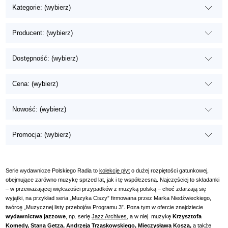
Kategorie: (wybierz)
Producent: (wybierz)
Dostępność: (wybierz)
Cena: (wybierz)
Nowość: (wybierz)
Promocja: (wybierz)
Serie wydawnicze Polskiego Radia to
kolekcje płyt
o dużej rozpiętości gatunkowej,
obejmujące zarówno muzykę sprzed lat, jak i tę współczesną. Najczęściej to składanki
– w przeważającej większości przypadków z muzyką polską – choć zdarzają się
wyjątki, na przykład seria „Muzyka Ciszy” firmowana przez Marka Niedźwieckiego,
twórcę „Muzycznej listy przebojów Programu 3”. Poza tym w ofercie znajdziecie
wydawnictwa jazzowe
, np. serię
Jazz Archives
, a w niej muzykę
Krzysztofa
Komedy, Stana Getza, Andrzeja Trzaskowskiego,
Mieczysława Kosza,
a także