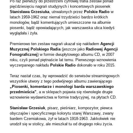
Po raz pierwszy do przestrzeni cyfrowej trafia zestaw ponad
pięćdziesięciu nagrań studyjnych i koncertowych piosenek
Stanisława Grzesiuka
, utrwalonych przez
Polskie Radio
w
latach 1959-1962 oraz niemal trzydzieści bardzo krótkich
monologów, bądź komentujących umieszczone na albumie
piosenki, bądź opowiadających, jak warszawska ulica kiedyś
wyglądała i żyła.
Premierowo ten zestaw nagrań ukazał się nakładem
Agencji
Muzycznej Polskiego Radia
(jeszcze jako
Radiowej Agencji
Fonograficznej
) w formie dwupłytowego albumu CD, w 2007
roku, czyli ponad piętnaście lat temu. Pierwszego wznowienia
wyczerpanego nakładu
Polskie Radio
dokonało w roku 2015.
Teraz nastał czas, by wprowadzić do serwisów streamingowych
wszystkie utwory z tego podwójnego albumu zawierającego
„Piosenki, komentarze i monologi barda warszawskiego
przedmieścia”
, a w sklepach pojawia się równolegle drugie
wznowienie wydawnictwa w formie tradycyjnej, na płytach CD.
Stanisław Grzesiuk
, pisarz, pieśniarz, kompozytor, piewca
obyczajów i specyficznego kolorytu starej Warszawy, zwany
bardem Czerniakowa, żył w latach 1918-1963. Jakkolwiek nie
urodził się w stolicy, ale mieszkał tu od drugiego roku życia.