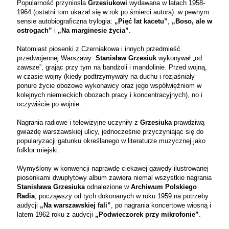
Popularność przyniosła
Grzesiukowi
wydawana w latach 1958-
1964 (ostatni tom ukazał się w rok po śmierci autora) w pewnym
sensie autobiograficzna trylogia:
„Pięć lat kacetu”
,
„Boso, ale w
ostrogach”
i
„Na marginesie życia”
.
Natomiast piosenki z Czerniakowa i innych przedmieść
przedwojennej Warszawy
Stanisław Grzesiuk
wykonywał „od
zawsze”, grając przy tym na bandżoli i mandolinie. Przed wojną,
w czasie wojny (kiedy podtrzymywały na duchu i rozjaśniały
ponure życie obozowe wykonawcy oraz jego współwięźniom w
kolejnych niemieckich obozach pracy i koncentracyjnych), no i
oczywiście po wojnie.
Nagrania radiowe i telewizyjne uczyniły z
Grzesiuka
prawdziwą
gwiazdę warszawskiej ulicy, jednocześnie przyczyniając się do
popularyzacji gatunku określanego w literaturze muzycznej jako
folklor miejski.
Wymyślony w konwencji naprawdę ciekawej gawędy ilustrowanej
piosenkami dwupłytowy album zawiera niemal wszystkie nagrania
Stanisława Grzesiuka
odnalezione w
Archiwum Polskiego
Radia
, począwszy od tych dokonanych w roku 1959 na potrzeby
audycji
„Na warszawskiej fali”
, po nagrania koncertowe wiosną i
latem 1962 roku z audycji
„Podwieczorek przy mikrofonie”
.