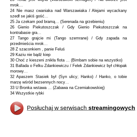
mrok…
24 Nie masz cwaniaka nad Warszawiaka / Alejami wycackany
szedł se jakiś gość…
25 Ja czekam pod bramą… (Serenada na grzebieniu)
26 Gienio Piekutoszczak / Gdy Gienio Piekutoszczak na
kontrabasie gra…
27 Tango grajcie mi (Tango szemrane) / Gdy zapada na
przedmieścia mrok…
28 Z szaconkiem , panie Feluś
29 Kaziu nie bądź kiep
30 Choć z kieszeni znikła flota … (Bimbam sobie na wszystko)
31 Ballada o Felku Zdankiewiczu / Felek Zdankiewicz był chłopak
morowy…
32 Apaszem Stasiek był (Syn ulicy; Hanko) / Hanko, o tobie
marzę wśród bezsennych nocy…
33 U Bronka wstawa … (Zabawa na Czerniakowskiej)
34 Wszystkie rybki
Posłuchaj w serwisach
streamingowych