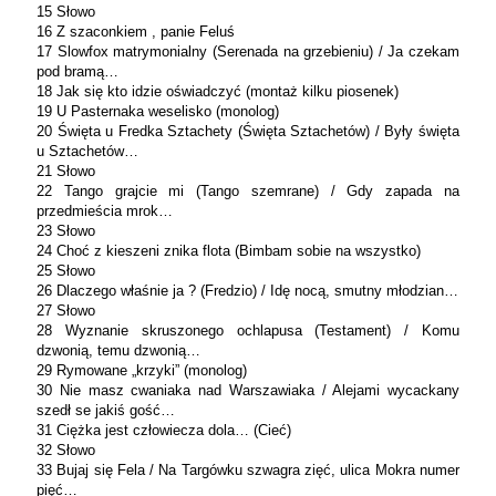
15 Słowo
16 Z szaconkiem , panie Feluś
17 Slowfox matrymonialny (Serenada na grzebieniu) / Ja czekam
pod bramą…
18 Jak się kto idzie oświadczyć (montaż kilku piosenek)
19 U Pasternaka weselisko (monolog)
20 Święta u Fredka Sztachety (Święta Sztachetów) / Były święta
u Sztachetów…
21 Słowo
22 Tango grajcie mi (Tango szemrane) / Gdy zapada na
przedmieścia mrok…
23 Słowo
24 Choć z kieszeni znika flota (Bimbam sobie na wszystko)
25 Słowo
26 Dlaczego właśnie ja ? (Fredzio) / Idę nocą, smutny młodzian…
27 Słowo
28 Wyznanie skruszonego ochlapusa (Testament) / Komu
dzwonią, temu dzwonią…
29 Rymowane „krzyki” (monolog)
30 Nie masz cwaniaka nad Warszawiaka / Alejami wycackany
szedł se jakiś gość…
31 Ciężka jest człowiecza dola… (Cieć)
32 Słowo
33 Bujaj się Fela / Na Targówku szwagra zięć, ulica Mokra numer
pięć…