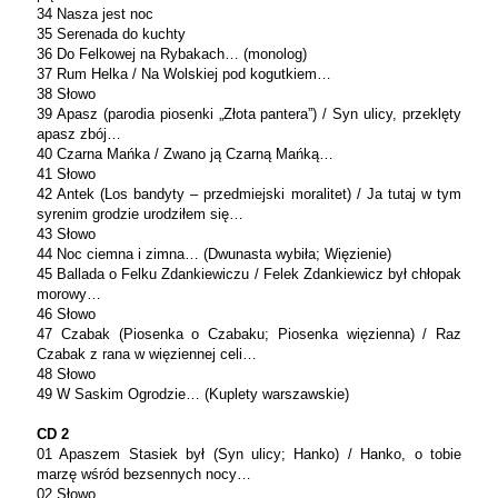
34 Nasza jest noc
35 Serenada do kuchty
36 Do Felkowej na Rybakach… (monolog)
37 Rum Helka / Na Wolskiej pod kogutkiem…
38 Słowo
39 Apasz (parodia piosenki „Złota pantera”) / Syn ulicy, przeklęty
apasz zbój…
40 Czarna Mańka / Zwano ją Czarną Mańką…
41 Słowo
42 Antek (Los bandyty – przedmiejski moralitet) / Ja tutaj w tym
syrenim grodzie urodziłem się…
43 Słowo
44 Noc ciemna i zimna… (Dwunasta wybiła; Więzienie)
45 Ballada o Felku Zdankiewiczu / Felek Zdankiewicz był chłopak
morowy…
46 Słowo
47 Czabak (Piosenka o Czabaku; Piosenka więzienna) / Raz
Czabak z rana w więziennej celi…
48 Słowo
49 W Saskim Ogrodzie… (Kuplety warszawskie)
CD 2
01 Apaszem Stasiek był (Syn ulicy; Hanko) / Hanko, o tobie
marzę wśród bezsennych nocy…
02 Słowo