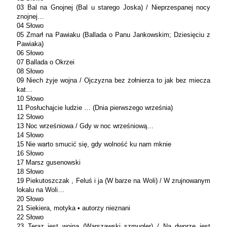
03 Bal na Gnojnej (Bal u starego Joska) / Nieprzespanej nocy
znojnej…
04 Słowo
05 Zmarł na Pawiaku (Ballada o Panu Jankowskim; Dziesięciu z
Pawiaka)
06 Słowo
07 Ballada o Okrzei
08 Słowo
09 Niech żyje wojna / Ojczyzna bez żołnierza to jak bez miecza
kat…
10 Słowo
11 Posłuchajcie ludzie … (Dnia pierwszego września)
12 Słowo
13 Noc wrześniowa / Gdy w noc wrześniową…
14 Słowo
15 Nie warto smucić się, gdy wolność ku nam mknie
16 Słowo
17 Marsz gusenowski
18 Słowo
19 Piekutoszczak , Feluś i ja (W barze na Woli) / W zrujnowanym
lokalu na Woli…
20 Słowo
21 Siekiera, motyka • autorzy nieznani
22 Słowo
23 Teraz jest wojna (Warszawski szmugler) / Na dworze jest