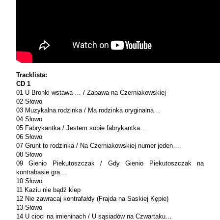
Tracklista:
CD 1
01 U Bronki wstawa … / Zabawa na Czerniakowskiej
02 Słowo
03 Muzykalna rodzinka / Ma rodzinka oryginalna…
04 Słowo
05 Fabrykantka / Jestem sobie fabrykantka…
06 Słowo
07 Grunt to rodzinka / Na Czerniakowskiej numer jeden…
08 Słowo
09 Gienio Piekutoszczak / Gdy Gienio Piekutoszczak na
kontrabasie gra…
10 Słowo
11 Kaziu nie bądź kiep
12 Nie zawracaj kontrafałdy (Frajda na Saskiej Kępie)
13 Słowo
14 U cioci na imieninach / U sąsiadów na Czwartaku…