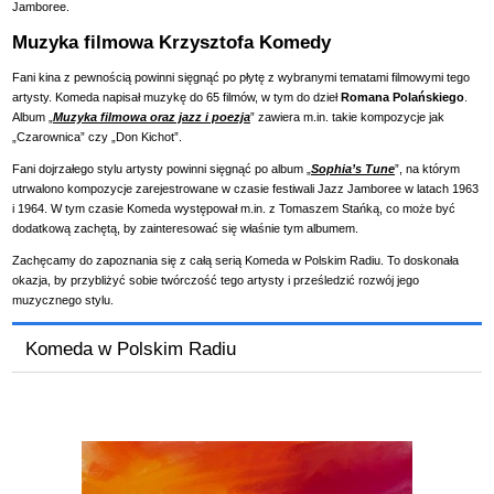
Jamboree.
Muzyka filmowa Krzysztofa Komedy
Fani kina z pewnością powinni sięgnąć po płytę z wybranymi tematami filmowymi tego
artysty. Komeda napisał muzykę do 65 filmów, w tym do dzieł
Romana Polańskiego
.
Album „
Muzyka filmowa oraz jazz i poezja
” zawiera m.in. takie kompozycje jak
„Czarownica” czy „Don Kichot”.
Fani dojrzałego stylu artysty powinni sięgnąć po album „
Sophia’s Tune
”, na którym
utrwalono kompozycje zarejestrowane w czasie festiwali Jazz Jamboree w latach 1963
i 1964. W tym czasie Komeda występował m.in. z Tomaszem Stańką, co może być
dodatkową zachętą, by zainteresować się właśnie tym albumem.
Zachęcamy do zapoznania się z całą serią Komeda w Polskim Radiu. To doskonała
okazja, by przybliżyć sobie twórczość tego artysty i prześledzić rozwój jego
muzycznego stylu.
Komeda w Polskim Radiu