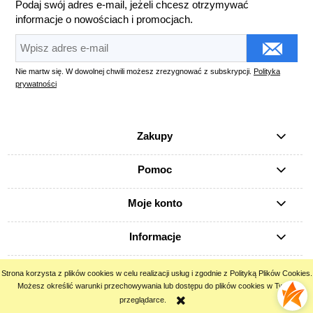
Podaj swój adres e-mail, jeżeli chcesz otrzymywać
informacje o nowościach i promocjach.
Nie martw się. W dowolnej chwili możesz zrezygnować z subskrypcji.
Polityka
prywatności
Zakupy
Pomoc
Moje konto
Informacje
Strona korzysta z plików cookies w celu realizacji usług i zgodnie z Polityką Plików Cookies.
pokaż pełną wersję strony
Możesz określić warunki przechowywania lub dostępu do plików cookies w Twojej
przeglądarce.
Sklep internetowy Shoper.pl