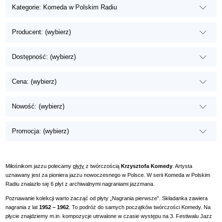
Kategorie: Komeda w Polskim Radiu
Producent: (wybierz)
Dostępność: (wybierz)
Cena: (wybierz)
Nowość: (wybierz)
Promocja: (wybierz)
Miłośnikom jazzu polecamy
płyty
z twórczością
Krzysztofa Komedy
. Artysta
uznawany jest za pioniera jazzu nowoczesnego w Polsce. W serii Komeda w Polskim
Radiu znalazło się 6 płyt z archiwalnymi nagraniami jazzmana.
Poznawanie kolekcji warto zacząć od płyty „Nagrania pierwsze”. Składanka zawiera
nagrania z lat
1952 – 1962
. To podróż do samych początków twórczości Komedy. Na
płycie znajdziemy m.in. kompozycje utrwalone w czasie występu na 3. Festiwalu Jazz