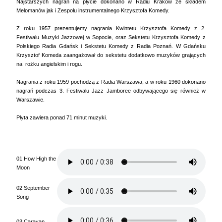
Najstarszych nagrań na płycie dokonano w Radiu Kraków ze składem
Melomanów jak i Zespołu instrumentalnego Krzysztofa Komedy.
Z roku 1957 prezentujemy nagrania Kwintetu Krzysztofa Komedy z 2.
Festiwalu Muzyki Jazzowej w Sopocie, oraz Sekstetu Krzysztofa Komedy z
Polskiego Radia Gdańsk i Sekstetu Komedy z Radia Poznań. W Gdańsku
Krzysztof Komeda zaangażował do sekstetu dodatkowo muzyków grających
na rożku angielskim i rogu.
Nagrania z roku 1959 pochodzą z Radia Warszawa, a w roku 1960 dokonano
nagrań podczas 3. Festiwalu Jazz Jamboree odbywającego się również w
Warszawie.
Płyta zawiera ponad 71 minut muzyki.
01 How High the
Moon
02 September
Song
03 Caravan