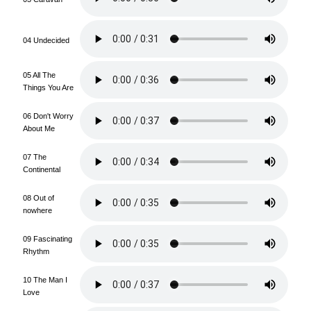
04 Undecided
05 All The
Things You Are
06 Don't Worry
About Me
07 The
Continental
08 Out of
nowhere
09 Fascinating
Rhythm
10 The Man I
Love