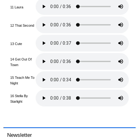
11 Laura
12 That Second
13 Cute
14 Get Out Of
Town
15 Teach Me To
Night
16 Stella By
Starlight
Newsletter