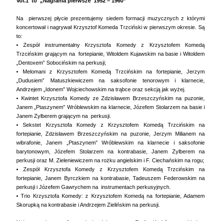
Vol.1 to „Nagrania pierwsze 1952 – 1960”
Na pierwszej płycie prezentujemy siedem formacji muzycznych z którymi
koncertował i nagrywał Krzysztof Komeda Trzciński w pierwszym okresie. Są
to:
• Zespół instrumentalny Krzysztofa Komedy z Krzysztofem Komedą
Trzcińskim grającym na fortepianie, Witoldem Kujawskim na basie i Witoldem
„Dentoxem” Sobocińskim na perkusji;
• Melomani z Krzysztofem Komedą Trzcińskim na fortepianie, Jerzym
„Dudusiem” Matuszkiewiczem na saksofonie tenorowym i klarnecie,
Andrzejem „Idonem” Wojciechowskim na trąbce oraz sekcją jak wyżej.
• Kwintet Krzysztofa Komedy ze Zdzisławem Brzeszczyńskim na puzonie,
Janem „Ptaszynem” Wróblewskim na klarnecie, Józefem Stolarzem na basie i
Janem Zylberem grającym na perkusji.
• Sekstet Krzysztofa Komedy z Krzysztofem Komedą Trzcińskim na
fortepianie, Zdzisławem Brzeszczyńskim na puzonie, Jerzym Milianem na
wibrafonie, Janem „Ptaszynem” Wróblewskim na klarnecie i saksofonie
barytonowym, Józefem Stolarzem na kontrabasie, Janem Zylberem na
perkusji oraz M. Zieleniewiczem na rożku angielskim i F. Ciechańskim na rogu;
• Zespół Krzysztofa Komedy z Krzysztofem Komedą Trzcińskim na
fortepianie, Janem Byrczkiem na kontrabasie, Tadeuszem Federowskim na
perkusji i Józefem Gawrychem na instrumentach perkusyjnych.
• Trio Krzysztofa Komedy: z Krzysztofem Komedą na fortepianie, Adamem
Skorupką na kontrabasie i Andrzejem Zielińskim na perkusji.