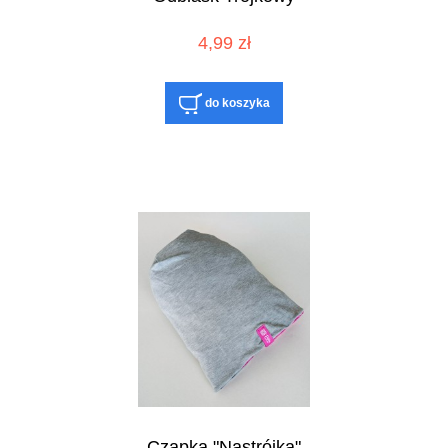
4,99 zł
do koszyka
Czapka "Nastrójka"