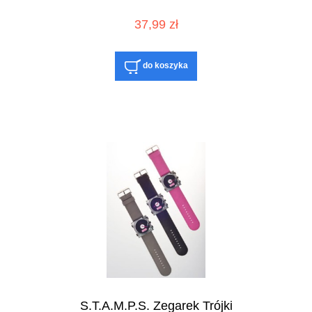
37,99 zł
do koszyka
S.T.A.M.P.S. Zegarek Trójki