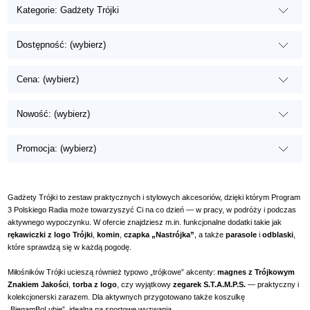
Kategorie: Gadżety Trójki
Dostępność: (wybierz)
Cena: (wybierz)
Nowość: (wybierz)
Promocja: (wybierz)
Gadżety Trójki to zestaw praktycznych i stylowych akcesoriów, dzięki którym Program
3 Polskiego Radia może towarzyszyć Ci na co dzień — w pracy, w podróży i podczas
aktywnego wypoczynku. W ofercie znajdziesz m.in. funkcjonalne dodatki takie jak
rękawiczki z logo Trójki
,
komin
,
czapka „Nastrójka”
, a także
parasole
i
odblaski
,
które sprawdzą się w każdą pogodę.
Miłośników Trójki ucieszą również typowo „trójkowe” akcenty:
magnes z Trójkowym
Znakiem Jakości
,
torba z logo
, czy wyjątkowy
zegarek S.T.A.M.P.S.
— praktyczny i
kolekcjonerski zarazem. Dla aktywnych przygotowano także koszulkę
„BiegamBoLubię”, idealną na sportowe wyzwania.