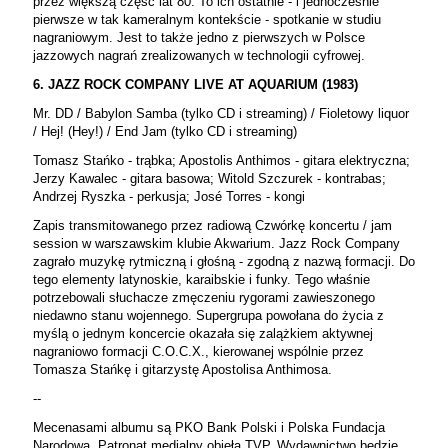
przez większą część lat 80. To ich ostatnie - i jednocześnie
pierwsze w tak kameralnym kontekście - spotkanie w studiu
nagraniowym. Jest to także jedno z pierwszych w Polsce
jazzowych nagrań zrealizowanych w technologii cyfrowej.
6. JAZZ ROCK COMPANY LIVE AT AQUARIUM (1983)
Mr. DD / Babylon Samba (tylko CD i streaming) / Fioletowy liquor
/ Hej! (Hey!) / End Jam (tylko CD i streaming)
Tomasz Stańko - trąbka; Apostolis Anthimos - gitara elektryczna;
Jerzy Kawalec - gitara basowa; Witold Szczurek - kontrabas;
Andrzej Ryszka - perkusja; José Torres - kongi
Zapis transmitowanego przez radiową Czwórkę koncertu / jam
session w warszawskim klubie Akwarium. Jazz Rock Company
zagrało muzykę rytmiczną i głośną - zgodną z nazwą formacji. Do
tego elementy latynoskie, karaibskie i funky. Tego właśnie
potrzebowali słuchacze zmęczeniu rygorami zawieszonego
niedawno stanu wojennego. Supergrupa powołana do życia z
myślą o jednym koncercie okazała się zalążkiem aktywnej
nagraniowo formacji C.O.C.X., kierowanej wspólnie przez
Tomasza Stańkę i gitarzystę Apostolisa Anthimosa.
--
Mecenasami albumu są PKO Bank Polski i Polska Fundacja
Narodowa. Patronat medialny objęła TVP. Wydawnictwo będzie