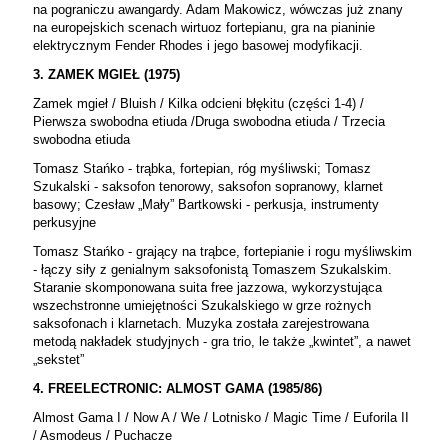
na pograniczu awangardy. Adam Makowicz, wówczas już znany
na europejskich scenach wirtuoz fortepianu, gra na pianinie
elektrycznym Fender Rhodes i jego basowej modyfikacji.
3. ZAMEK MGIEŁ (1975)
Zamek mgieł / Bluish / Kilka odcieni błękitu (części 1-4) /
Pierwsza swobodna etiuda /Druga swobodna etiuda / Trzecia
swobodna etiuda
Tomasz Stańko - trąbka, fortepian, róg myśliwski; Tomasz
Szukalski - saksofon tenorowy, saksofon sopranowy, klarnet
basowy; Czesław „Mały” Bartkowski - perkusja, instrumenty
perkusyjne
Tomasz Stańko - grający na trąbce, fortepianie i rogu myśliwskim
- łączy siły z genialnym saksofonistą Tomaszem Szukalskim.
Staranie skomponowana suita free jazzowa, wykorzystująca
wszechstronne umiejętności Szukalskiego w grze rożnych
saksofonach i klarnetach. Muzyka została zarejestrowana
metodą nakładek studyjnych - gra trio, le także „kwintet”, a nawet
„sekstet”
4. FREELECTRONIC: ALMOST GAMA (1985/86)
Almost Gama I / Now A / We / Lotnisko / Magic Time / Euforila II
/ Asmodeus / Puchacze