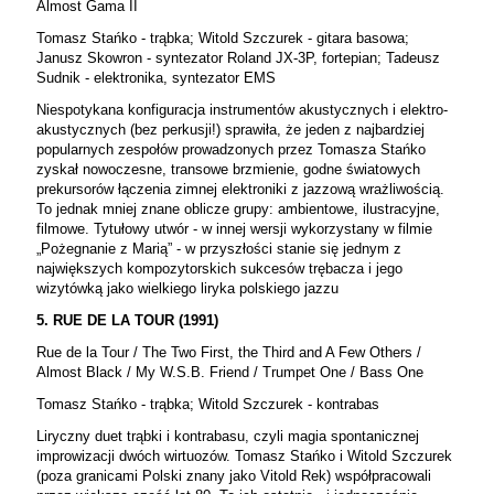
Almost Gama II
Tomasz Stańko - trąbka; Witold Szczurek - gitara basowa;
Janusz Skowron - syntezator Roland JX-3P, fortepian; Tadeusz
Sudnik - elektronika, syntezator EMS
Niespotykana konfiguracja instrumentów akustycznych i elektro-
akustycznych (bez perkusji!) sprawiła, że jeden z najbardziej
popularnych zespołów prowadzonych przez Tomasza Stańko
zyskał nowoczesne, transowe brzmienie, godne światowych
prekursorów łączenia zimnej elektroniki z jazzową wrażliwością.
To jednak mniej znane oblicze grupy: ambientowe, ilustracyjne,
filmowe. Tytułowy utwór - w innej wersji wykorzystany w filmie
„Pożegnanie z Marią” - w przyszłości stanie się jednym z
największych kompozytorskich sukcesów trębacza i jego
wizytówką jako wielkiego liryka polskiego jazzu
5. RUE DE LA TOUR (1991)
Rue de la Tour / The Two First, the Third and A Few Others /
Almost Black / My W.S.B. Friend / Trumpet One / Bass One
Tomasz Stańko - trąbka; Witold Szczurek - kontrabas
Liryczny duet trąbki i kontrabasu, czyli magia spontanicznej
improwizacji dwóch wirtuozów. Tomasz Stańko i Witold Szczurek
(poza granicami Polski znany jako Vitold Rek) współpracowali