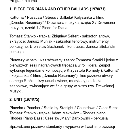
Program albumu:
1. PIECE FOR DIANA AND OTHER BALLADS (1970/71)
Kattorna / Puszcza / Stress / Ballada/ Kołysanka z filmu
„Dziecko Rosemary” / Drewniana muzyka, część 2 / Drewniana
muzyka, część 1 / Piece for Diana
Tomasz Stańko - trąbka; Zbigniew Seifert - saksofon altowy,
skrzypce; Janusz Muniak - saksofon tenorowy, instrumenty
perkusyjne; Bronisław Suchanek - kontrabas; Janusz Stefański -
perkusja
Pierwszy w pełni ukształtowany zespół Tomasza Stańki i jedne z
pierwszych sesji nagraniowych trębacza w roli lidera. Zespół
wykonuje legendarne kompozycje Krzysztofa Komedy („Kattorna”
i kołysanka Z filmu „Dziecko Rosemary”), free jazzowe utwory
samego Stańki i trzy uduchowione, medytacyjne dzieła
zespołowe, zwiastujące wejście grupy w okres tzw. Drewnianej
Muzyki.
2. UNIT (1974/75)
Placebo / Poacher / Stella by Starlight / Countdown / Giant Steps
Tomasz Stańko - trąbka; Adam Makowicz - Rhodes piano,
Rhodes Piano Bass; Czesław „Mały” Bartkowski - perkusja
Sprawdzone jazzowe standardy i wyprawa w świat improwizacji