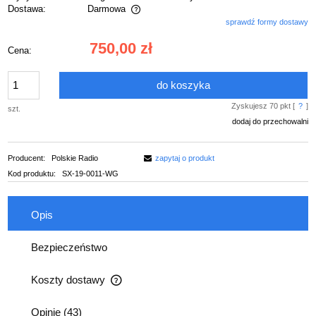
Dostawa:
Darmowa
sprawdź formy dostawy
Cena nie zawiera ewentualnych kosztów płatności
750,00 zł
Cena:
do koszyka
Zyskujesz
70
pkt [
?
]
szt.
dodaj do przechowalni
Producent:
Polskie Radio
zapytaj o produkt
Kod produktu:
SX-19-0011-WG
Opis
Bezpieczeństwo
Koszty dostawy
Cena nie zawiera ewentualnych kosztów płatności
Opinie
(43)