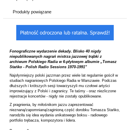
Produkty powiązane
Fonograficzne wydarzenie dekady. Blisko 40 nigdy
niepublikowanych nagrań mistrza jazzowej trąbki z
archiwum Polskiego Radia w 6-płytowym albumie „Tomasz
Stańko - Polish Radio Sessions 1970-1991”
Najsłynniejszy polski jazzman przez wiele lat regularnie gościł w
studiach nagraniowych Polskiego Radia w Warszawie. Podczas
dłuższych i krótszych sesji towarzyszyli mu czołowi artyści
improwizujący z Polski i zagranicy. Te taśmy - oraz niezliczone
rejestracje koncertów - nigdy nie zostały opublikowane.
Z pragnienia, by miłośnikom jazzu zaprezentować
nieznaną/zapomnianą/zaginioną część dorobku Tomasza Stańko,
narodziła się idea wydania unikatowego boksu - radiowego
portfolio trębacza, kompozytora i lidera.