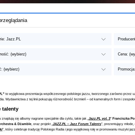
przeglądania
rie: Jazz.PL
Producent
ność: (wybierz)
Cena: (wy
: (wybierz)
Promocja:
PL”
to wyjątkowa prezentacja współczesnego polskiego jazzu, tworzonego zarówno przez uz
ia. Wydawnictwa z tej linii pokazują różnorodność brzmień – od kameralnych form i zespołow
 talenty
 znajdują się albumy nagrane specjalnie dla cyklu, takie jak „
Jazz.PL vol. 3
”
Franciszka Po
Orchestra & Dżamble
, oraz projekt „
JAZZ.PL – Jazz Forum Talents
”, prezentujący młode,
ki
”, który celebruje tradycję Polskiego Radia i jego wyjątkową rolę w promowaniu muzyki jaz