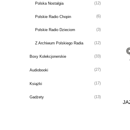
(12)
Polska Nostalgia
(6)
Polskie Radio Chopin
(3)
Polskie Radio Dzieciom
(12)
Z Archiwum Polskiego Radia
(33)
Boxy Kolekcjonerskie
(27)
Audiobooki
(17)
Książki
(13)
Gadżety
JA