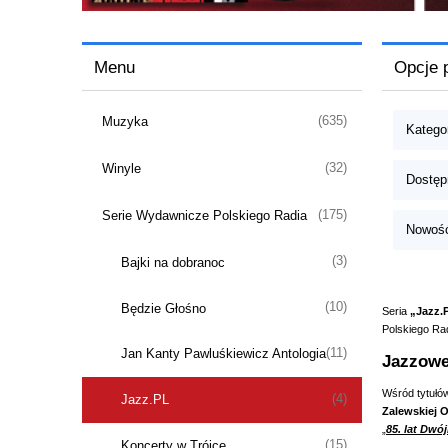
Menu
Opcje 
(635)
Muzyka
Katego
(32)
Winyle
Dostęp
(175)
Serie Wydawnicze Polskiego Radia
Nowość
(3)
Bajki na dobranoc
(10)
Będzie Głośno
Seria
„Jazz.
Polskiego Rad
(11)
Jan Kanty Pawluśkiewicz Antologia
Jazzowe
Wśród tytułów
(4)
Jazz.PL
Zalewskiej 
„
85. lat Dwój
(15)
Koncerty w Trójce