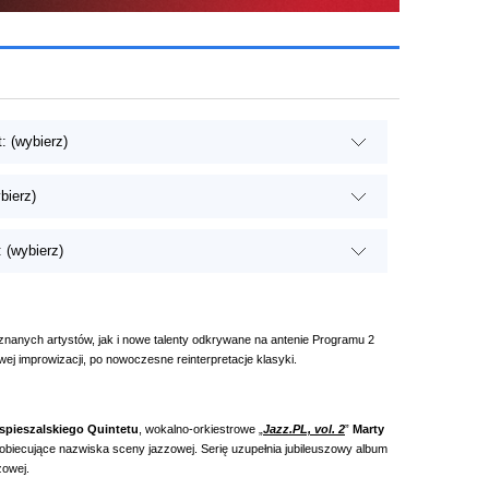
: (wybierz)
bierz)
 (wybierz)
nanych artystów, jak i nowe talenty odkrywane na antenie Programu 2
ej improwizacji, po nowoczesne reinterpretacje klasyki.
spieszalskiego Quintetu
, wokalno‑orkiestrowe „
Jazz.PL, vol. 2
”
Marty
 obiecujące nazwiska sceny jazzowej. Serię uzupełnia jubileuszowy album
zowej.