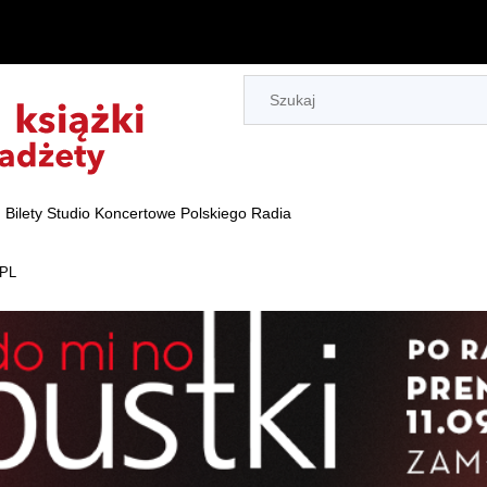
Bilety Studio Koncertowe Polskiego Radia
.PL