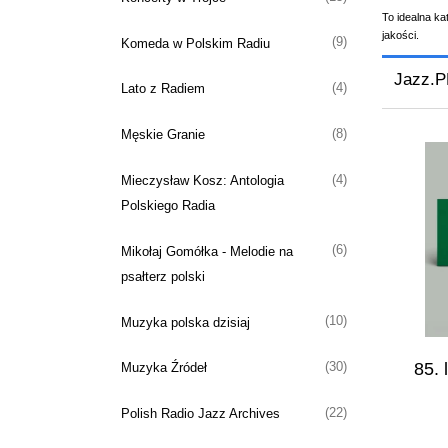
To idealna ka
jakości.
(9)
Komeda w Polskim Radiu
Jazz.P
(4)
Lato z Radiem
(8)
Męskie Granie
(4)
Mieczysław Kosz: Antologia
Polskiego Radia
(6)
Mikołaj Gomółka - Melodie na
psałterz polski
(10)
Muzyka polska dzisiaj
85. 
(30)
Muzyka Źródeł
(22)
Polish Radio Jazz Archives