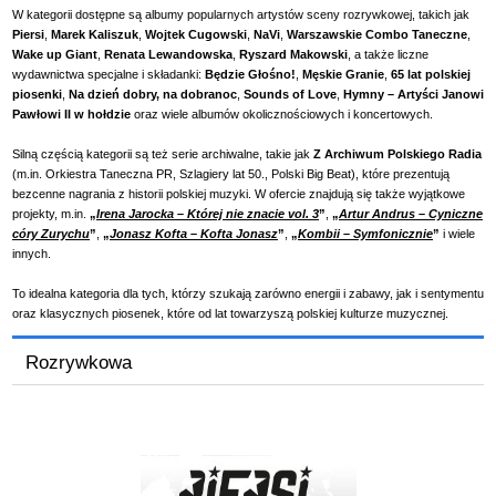
W kategorii dostępne są albumy popularnych artystów sceny rozrywkowej, takich jak
Piersi
,
Marek Kaliszuk
,
Wojtek Cugowski
,
NaVi
,
Warszawskie Combo Taneczne
,
Wake up Giant
,
Renata Lewandowska
,
Ryszard Makowski
, a także liczne
wydawnictwa specjalne i składanki:
Będzie Głośno!
,
Męskie Granie
,
65 lat polskiej
piosenki
,
Na dzień dobry, na dobranoc
,
Sounds of Love
,
Hymny – Artyści Janowi
Pawłowi II w hołdzie
oraz wiele albumów okolicznościowych i koncertowych.
Silną częścią kategorii są też serie archiwalne, takie jak
Z Archiwum Polskiego Radia
(m.in. Orkiestra Taneczna PR, Szlagiery lat 50., Polski Big Beat), które prezentują
bezcenne nagrania z historii polskiej muzyki. W ofercie znajdują się także wyjątkowe
projekty, m.in.
„
Irena Jarocka – Której nie znacie vol. 3
”
,
„
Artur Andrus – Cyniczne
córy Zurychu
”
,
„
Jonasz Kofta – Kofta Jonasz
”
,
„
Kombii – Symfonicznie
”
i wiele
innych.
To idealna kategoria dla tych, którzy szukają zarówno energii i zabawy, jak i sentymentu
oraz klasycznych piosenek, które od lat towarzyszą polskiej kulturze muzycznej.
Rozrywkowa