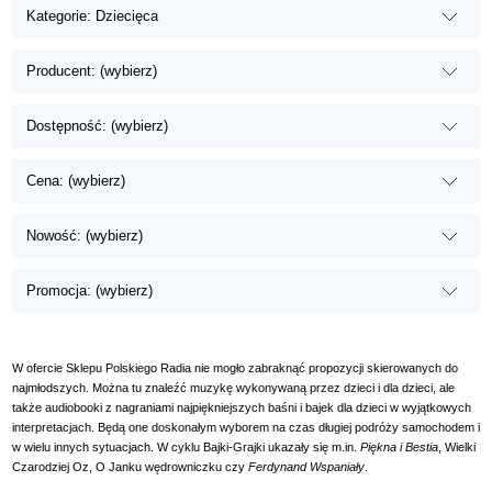
Kategorie: Dziecięca
Producent: (wybierz)
Dostępność: (wybierz)
Cena: (wybierz)
Nowość: (wybierz)
Promocja: (wybierz)
W ofercie Sklepu Polskiego Radia nie mogło zabraknąć propozycji skierowanych do
najmłodszych. Można tu znaleźć muzykę wykonywaną przez dzieci i dla dzieci, ale
także audiobooki z nagraniami najpiękniejszych baśni i bajek dla dzieci w wyjątkowych
interpretacjach. Będą one doskonałym wyborem na czas długiej podróży samochodem i
w wielu innych sytuacjach. W cyklu Bajki-Grajki ukazały się m.in.
Piękna i Bestia
, Wielki
Czarodziej Oz, O Janku wędrowniczku czy
Ferdynand Wspaniały
.