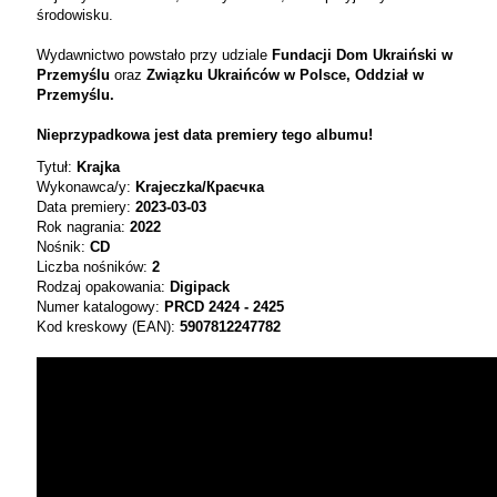
środowisku.
Wydawnictwo powstało przy udziale
Fundacji
Dom Ukraiński w
Przemyślu
oraz
Związku Ukraińców w Polsce, Oddział w
Przemyślu.
Nieprzypadkowa jest data premiery tego albumu!
Tytuł:
Krajka
Wykonawca/y:
Krajeczka/Краєчка
Data premiery:
2023-03-03
Rok nagrania:
2022
Nośnik:
CD
Liczba nośników:
2
Rodzaj opakowania:
Digipack
Numer katalogowy:
PRCD 2424 - 2425
Kod kreskowy (EAN):
5907812247782