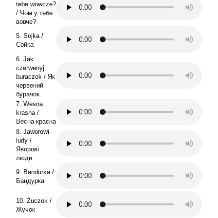
tebe wowcze?
/ Чом у тебе
вовче?
5. Sojka /
Сойка
6. Jak
czerwenyj
buraczok / Як
червений
бурачок
7. Wesna
krasna /
Весна красна
8. Jaworowi
ludy /
Яворові
люди
9. Bandurka /
Бандурка
10. Żuczok /
Жучок