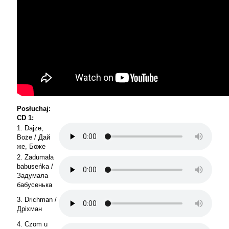
Posłuchaj:
CD 1:
1. Dajże,
Boże / Дай
же, Боже
2. Zadumała
babuseńka /
Задумала
бабусенька
3. Drichman /
Дріхман
4. Czom u