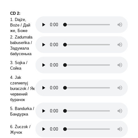
CD 2:
1. Dajże,
Boże / Дай
же, Боже
2. Zadumała
babuseńka /
Задумала
бабусенька
3. Sojka /
Сойка
4. Jak
czerwenyj
buraczok / Як
червений
бурачок
5. Bandurka /
Бандурка
6. Żuczok /
Жучок