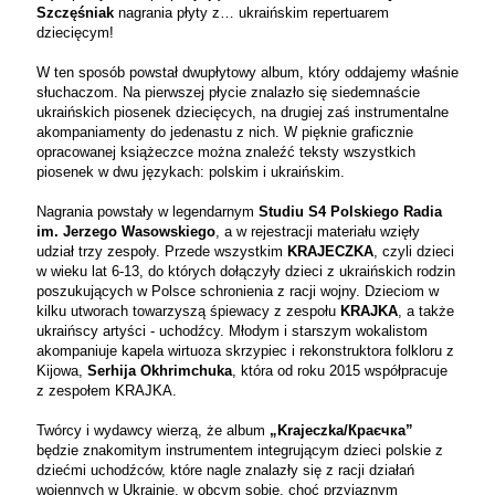
Szczęśniak
nagrania płyty z… ukraińskim repertuarem
dziecięcym!
W ten sposób powstał dwupłytowy album, który oddajemy właśnie
słuchaczom. Na pierwszej płycie znalazło się siedemnaście
ukraińskich piosenek dziecięcych, na drugiej zaś instrumentalne
akompaniamenty do jedenastu z nich. W pięknie graficznie
opracowanej książeczce można znaleźć teksty wszystkich
piosenek w dwu językach: polskim i ukraińskim.
Nagrania powstały w legendarnym
Studiu S4 Polskiego Radia
im. Jerzego Wasowskiego
, a w rejestracji materiału wzięły
udział trzy zespoły. Przede wszystkim
KRAJECZKA
, czyli dzieci
w wieku lat 6-13, do których dołączyły dzieci z ukraińskich rodzin
poszukujących w Polsce schronienia z racji wojny. Dzieciom w
kilku utworach towarzyszą śpiewacy z zespołu
KRAJKA
, a także
ukraińscy artyści - uchodźcy. Młodym i starszym wokalistom
akompaniuje kapela wirtuoza skrzypiec i rekonstruktora folkloru z
Kijowa,
Serhija Okhrimchuka
, która od roku 2015 współpracuje
z zespołem KRAJKA.
Twórcy i wydawcy wierzą, że album
„
Krajeczka/Краєчка”
będzie znakomitym instrumentem integrującym dzieci polskie z
dziećmi uchodźców, które nagle znalazły się z racji działań
wojennych w Ukrainie, w obcym sobie, choć przyjaznym