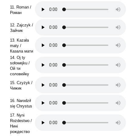
11. Roman /
Роман
12. Zajczyk /
Зайчик
13. Kazała
maty /
Казала мати
14. Oj ty
sołowejku /
Ой ти
соловейку
15. Czyżyk /
Чижик
16. Narodził
się Chrystus
17. Nyni
Rożdestwo /
Нині
рождество