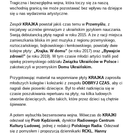
Tragiczna i bezwzględna wojna, która toczy się za naszą
wschodnią granicą nie może pozostawać bez wpływu na dziejące
się u nas wydarzenia artystyczne.
Zespół
KRAJKA
powstał jakiś czas temu w
Przemyślu
, z
inicjatywy uczniów gimnazjum z ukraińskim językiem nauczania.
Swoją debiutancką płytę nagrali w roku 2015. A że z racji miejsca
zamieszkania bliska im jest muzyka z regionu przemyskiego,
roztoczańskiego, bojkowskiego i łemkowskiego, powstały dwie
kolejne płyty:
„Krajka. W domu”
(w roku 2017) oraz
„Bywajcie
zdrowi!”
(w roku 2019). W tym czasie młodzi artyści trafili pod
opiekę przemyskiego oddziału
Związku Ukraińców w Polsce
i
zakotwiczyli w przemyskim
Domu Ukraińskim.
Przygotowując materiał na wspomniane płyty
KRAJKA
zaprosiła
młodszych kolegów i koleżanki z zespołu
DOBRYJ CZAS
, aby ci
nagrali dwie piosenki dziecięce. Był to efekt natknięcia się w
czasie poszukiwania repertuaru na płyty, na kilka ludowych
utworów dziecięcych, albo takich, które przez dzieci są chętnie
śpiewane.
A potem wybuchła bezsensowna wojna. Wówczas do
KRAJKI
odezwał się
Piotr Kędziorek
, dyrektor
Radiowego Centrum
Kultury Ludowej
, jednej z redakcji
Polskiego Radia
. Odezwał
się z pomysłem i propozycją dziennikarki
RCKL
,
Hanny