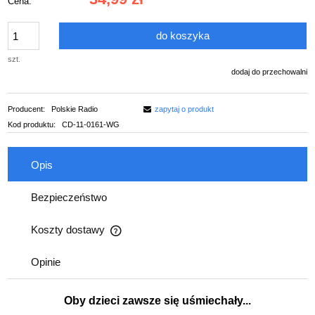
Cena:
do koszyka
szt.
dodaj do przechowalni
Producent:
Polskie Radio
zapytaj o produkt
Kod produktu:
CD-11-0161-WG
Opis
Bezpieczeństwo
Koszty dostawy
Cena nie zawiera ewentualnych kosztów płatności
Opinie
Oby
dzieci zawsze się uśmiechały...