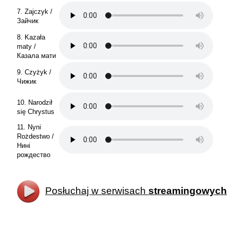
7. Zajczyk /
Зайчик
8. Kazała
maty /
Казала мати
9. Czyżyk /
Чижик
10. Narodził
się Chrystus
11. Nyni
Rożdestwo /
Нині
рождество
Posłuchaj w serwisach
streamingowych