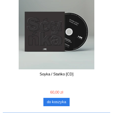
Soyka / Stańko [CD]
60,00 zł
do koszyka