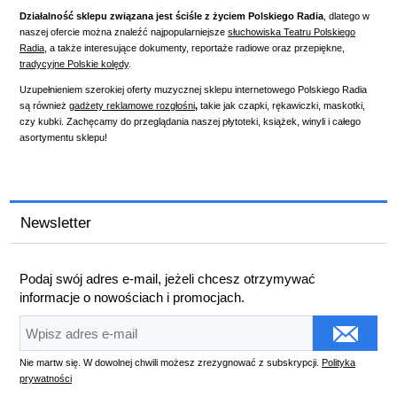
Działalność sklepu związana jest ściśle z życiem Polskiego Radia
, dlatego w
naszej ofercie można znaleźć najpopularniejsze
słuchowiska Teatru Polskiego
Radia
, a także interesujące dokumenty, reportaże radiowe oraz przepiękne,
tradycyjne Polskie kolędy
.
Uzupełnieniem szerokiej oferty muzycznej sklepu internetowego Polskiego Radia
są również
gadżety reklamowe
rozgłośni
,
takie jak czapki, rękawiczki, maskotki,
czy kubki. Zachęcamy do przeglądania naszej płytoteki, książek, winyli i całego
asortymentu sklepu!
Newsletter
Podaj swój adres e-mail, jeżeli chcesz otrzymywać
informacje o nowościach i promocjach.
Nie martw się. W dowolnej chwili możesz zrezygnować z subskrypcji.
Polityka
prywatności