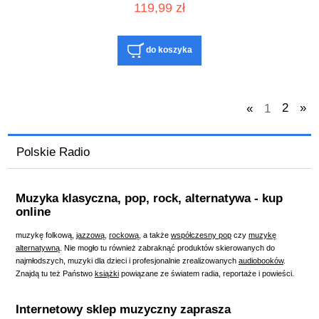
119,99 zł
do koszyka
«
1
2
»
Polskie Radio
Muzyka klasyczna, pop, rock, alternatywa - kup
online
muzykę folkową
,
jazzową
,
rockową
, a
także
współczesny pop
czy
muzykę
alternatywną
. Nie mogło tu również zabraknąć produktów skierowanych do
najmłodszych,
muzyki dla dzieci
i profesjonalnie zrealizowanych
audiobooków
.
Znajdą tu też Państwo
książki
powiązane ze światem radia, reportaże i powieści.
Internetowy sklep muzyczny zaprasza