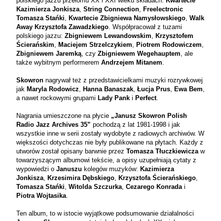
polskiego jazzu przełomu XX i XXI wieku składach:
Kwartecie
Kazimierza Jonkisza
,
String Connection
,
Freelectronic
Tomasza Stańki
,
Kwartecie Zbigniewa Namysłowskiego
,
Walk
Away Krzysztofa Zawadzkiego
. Współpracował z tuzami
polskiego jazzu:
Zbigniewem Lewandowskim
,
Krzysztofem
Ścierańskim
,
Maciejem Strzelczykiem
,
Piotrem Rodowiczem
,
Zbigniewem Jaremką
, czy
Zbigniewem Wegehauptem
, ale
także wybitnym performerem
Andrzejem Mitanem
.
Skowron
nagrywał też z przedstawicielkami muzyki rozrywkowej
jak
Maryla Rodowicz
,
Hanna Banaszak
,
Łucja Prus
,
Ewa Bem
,
a nawet rockowymi grupami
Lady Pank
i
Perfect
.
Nagrania umieszczone na płycie
„Janusz Skowron Polish
Radio Jazz Archives 35”
pochodzą z lat 1981-1998 i jak
wszystkie inne w serii zostały wydobyte z radiowych archiwów. W
większości dotychczas nie były publikowane na płytach. Każdy z
utworów został opisany barwnie przez
Tomasza Tłuczkiewicza
w
towarzyszącym albumowi tekście, a opisy uzupełniają cytaty z
wypowiedzi o
Januszu
kolegów muzyków:
Kazimierza
Jonkisza
,
Krzesimira Dębskiego
,
Krzysztofa Ścierańskiego
,
Tomasza Stańki
,
Witolda Szczurka
,
Cezarego Konrada
i
Piotra Wojtasika
.
Ten album, to w istocie wyjątkowe podsumowanie działalności