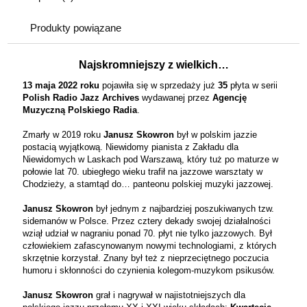
Produkty powiązane
Najskromniejszy z wielkich…
13 maja 2022 roku
pojawiła się w sprzedaży już
35
płyta w serii
Polish Radio Jazz Archives
wydawanej przez
Agencję
Muzyczną Polskiego Radia
.
Zmarły w 2019 roku
Janusz Skowron
był w polskim jazzie
postacią wyjątkową. Niewidomy pianista z Zakładu dla
Niewidomych w Laskach pod Warszawą, który tuż po maturze w
połowie lat 70. ubiegłego wieku trafił na jazzowe warsztaty w
Chodzieży, a stamtąd do… panteonu polskiej muzyki jazzowej.
Janusz Skowron
był jednym z najbardziej poszukiwanych tzw.
sidemanów w Polsce. Przez cztery dekady swojej działalności
wziął udział w nagraniu ponad 70. płyt nie tylko jazzowych. Był
człowiekiem zafascynowanym nowymi technologiami, z których
skrzętnie korzystał. Znany był też z nieprzeciętnego poczucia
humoru i skłonności do czynienia kolegom-muzykom psikusów.
Janusz Skowron
grał i nagrywał w najistotniejszych dla