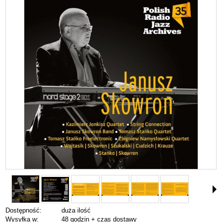
Dostępność:
duża ilość
Wysyłka w:
48 godzin + czas dostawy