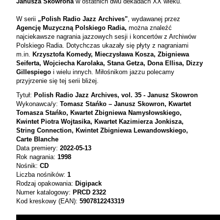
Janusza Skowrona
w ostatnich dwu dekadach XX wieku.
W serii
„Polish Radio Jazz Archives"
, wydawanej przez
Agencję Muzyczną Polskiego Radia,
można znaleźć
najciekawsze nagrania jazzowych sesji i koncertów z Archiwów
Polskiego Radia. Dotychczas ukazały się płyty z nagraniami
m.in.
Krzysztofa Komedy, Mieczysława Kosza, Zbigniewa
Seiferta, Wojciecha Karolaka, Stana Getza, Dona Ellisa, Dizzy
Gillespiego
i wielu innych. Miłośnikom jazzu polecamy
przyjrzenie się tej serii bliżej.
Tytuł:
Polish Radio Jazz Archives, vol. 35 - Janusz Skowron
Wykonawca/y:
Tomasz Stańko – Janusz Skowron,
Kwartet
Tomasza Stańko,
Kwartet Zbigniewa Namysłowskiego,
Kwintet Piotra Wojtasika, Kwartet Kazimierza Jonkisza,
String Connection, Kwintet Zbigniewa Lewandowskiego,
Carte Blanche
Data premiery:
2022-05-13
Rok nagrania:
1998
Nośnik:
CD
Liczba nośników:
1
Rodzaj opakowania:
Digipack
Numer katalogowy:
PRCD 2322
Kod kreskowy (EAN):
5907812243319