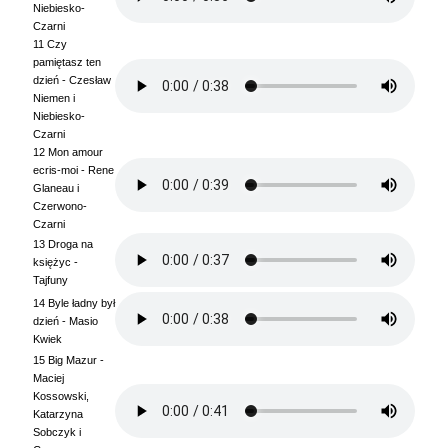
Niebiesko-
Czarni
11 Czy
pamiętasz ten
dzień - Czesław
Niemen i
Niebiesko-
Czarni
12 Mon amour
ecris-moi - Rene
Glaneau i
Czerwono-
Czarni
13 Droga na
księżyc -
Tajfuny
14 Byle ładny był
dzień - Masio
Kwiek
15 Big Mazur -
Maciej
Kossowski,
Katarzyna
Sobczyk i