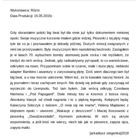
Wykonawca: Różni
Data Produkcji: 15.05.2015r.
Gdy dorastałem polski big beat był dla mnie już tylko dokumentem minionej
epoki. Swoje muzyczne korzenie miałem gdzie indziej. Piosenki z tej płyty mają
tyle lat co ja i poznawałem je dekadę później. Dużych emocji związanych z
nimi nie przeżywałem. Były muzycznym tłem nastoletniej beztroski. Zastąpiłem
je w latach 70. wybuchem bomby atomowej punk rocka i nie myślałem, że
kiedyś do nich wrócę. Jednak, gdy radioaktywny pył opadł, to co wartościowe,
odkryłem na nowo. Przypominam sobie te czarne, małe i duże płyty, niebieski
adapter Bambino i awantury o zarysowaną płytę. Dziś wiem dlaczego tam był
big beat, a u nas mocne uderzenie. Wiem też, że to kawałek naszej historii. Ja
ją poznałem i teraz zachęcam innych. Nie dziwię się jednak gdy zaczynają od
wycieczki do Liverpoolu. Też tam byłem. Jak wrócą odkryją Czesława
Niemena i ,,Pod Papugami". Dwie minuty lotu w kosmos z bossa novą.
Absolutny klasyk od chwili nagrania i to z piękną legendą. Kolejnymi będą:
Katarzyna Sobczyk z twistem ,,O mnie się nie martw", Helena Majdaniec z
klejnotem epoki – utworem ,,Wakacje z deszczem" i Maciej Kossowski z
piosenką ,,Dwudziestolatki". Hymnem pokolenia. W nich są ukryte
wspomnienia, a jeśli ktoś nie wierzy, niech tak jak w piosence, zapyta ojca,
zapyta matki.
[arkadiusz stegenka]2018