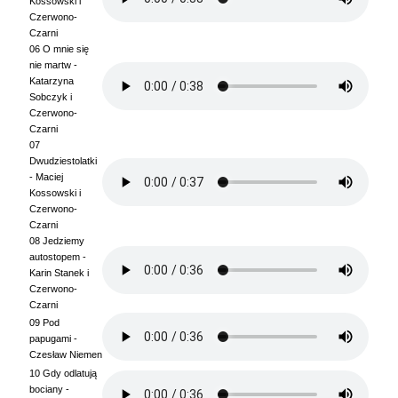
Kossowski i
Czerwono-
Czarni
06 O mnie się
nie martw -
Katarzyna
Sobczyk i
Czerwono-
Czarni
07
Dwudziestolatki
- Maciej
Kossowski i
Czerwono-
Czarni
08 Jedziemy
autostopem -
Karin Stanek i
Czerwono-
Czarni
09 Pod
papugami -
Czesław Niemen
10 Gdy odlatują
bociany -