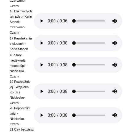
Czerwono-
Czarni
16 Dla młodych
ten twist - Karin
Stanek i
Czerwono-
Czarni
17 Karolinka, ta
z piosenki -
Karin Stanek
18 Stary
niedźwiedź
mocno śpi -
Niebiesko-
Czarni
19 Powiedźcie
jej - Wojciech
Korda i
Niebiesko-
Czarni
20 Peppermint
twist -
Niebiesko-
Czarni
21 Czy będziesz