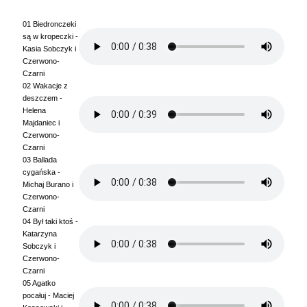
01 Biedronczeki
są w kropeczki -
Kasia Sobczyk i
Czerwono-
Czarni
02 Wakacje z
deszczem -
Helena
Majdaniec i
Czerwono-
Czarni
03 Ballada
cygańska -
Michaj Burano i
Czerwono-
Czarni
04 Był taki ktoś -
Katarzyna
Sobczyk i
Czerwono-
Czarni
05 Agatko
pocałuj - Maciej