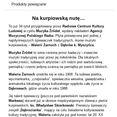
Produkty powiązane
Na kurpiowską nutę
…
To już 34 tytuł przygotowany przez
Radiowe Centrum Kultury
Ludowej
w cyklu
Muzyka Źródeł
, wydany nakładem
Agencji
Muzycznej Polskiego Radia
. Płyta poświęcona jest jednej z
najsłynniejszych śpiewaczek tradycyjnych, ikonie muzyki
kurpiowskiej –
Walerii Żarnoch
z
Dąbrów k. Myszyńca
.
Muzyka Źródeł
to seria ceniona przez badaczy i znawców
muzyki tradycyjnej oraz przez jej miłośników. Dla lokalnych
społeczności, ludowych artystów i ich rodzin jest wartościową
pamiątką i często jedyną szansą na pamiątkę po swoich bliskich.
Waleria Żarnoch
urodziła się w roku 1908. Ta ludowa poetka,
wycinankarka, „czepsiarka”, śpiewaczka weselna, gawędziarka i
animatorka lokalnego życia kulturalnego spędziła całe życie w
Dąbrowach
, gdzie umarła w roku 1988.
Jej talent śpiewaczy (jeszcze pod panieńskim nazwiskiem
Markwas
) docenił już w okresie międzywojennym zbieracz pieśni
kurpiowskich,
ks. Władysław Skierkowski
. Pierwszy śpiewaczy
zespół „
Dąbrozianka
”, mający na celu świadome kultywowanie
kultury tradycyjnej,
Waleria
założyła już pod koniec lat 20. XX