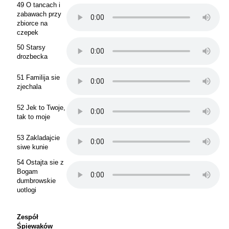
49 O tancach i
zabawach przy
zbiorce na
czepek
50 Starsy
drozbecka
51 Familija sie
zjechala
52 Jek to Twoje,
tak to moje
53 Zakladajcie
siwe kunie
54 Ostajta sie z
Bogam
dumbrowskie
uotlogi
Zespół
Śpiewaków