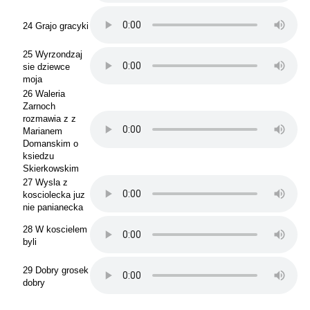
24 Grajo gracyki
25 Wyrzondzaj
sie dziewce
moja
26 Waleria
Zarnoch
rozmawia z z
Marianem
Domanskim o
ksiedzu
Skierkowskim
27 Wysla z
kosciolecka juz
nie panianecka
28 W koscielem
byli
29 Dobry grosek
dobry