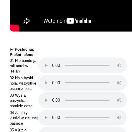
► Posłuchaj:
Pieśni leśne:
01 Nie bande ja
roli uorol w
jesiani
02 Hola byski
hola, wszystkie
osiam z pola
03 Wysla
burzycka,
bandzie desc
04 Zarzaly
kuniki w zielunej
pasiece
05 A już ci