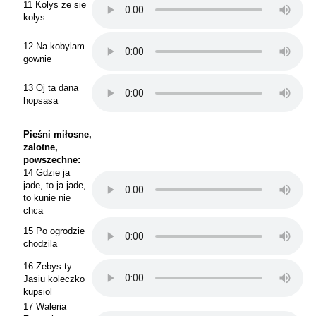
11 Kolys ze sie
kolys
12 Na kobylam
gownie
13 Oj ta dana
hopsasa
Pieśni miłosne,
zalotne,
powszechne:
14 Gdzie ja
jade, to ja jade,
to kunie nie
chca
15 Po ogrodzie
chodzila
16 Zebys ty
Jasiu koleczko
kupsiol
17 Waleria