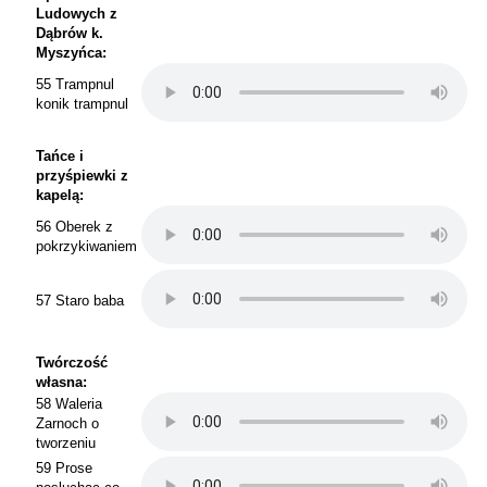
Ludowych z
Dąbrów k.
Myszyńca:
55 Trampnul
konik trampnul
Tańce i
przyśpiewki z
kapelą:
56 Oberek z
pokrzykiwaniem
57 Staro baba
Twórczość
własna:
58 Waleria
Zarnoch o
tworzeniu
59 Prose