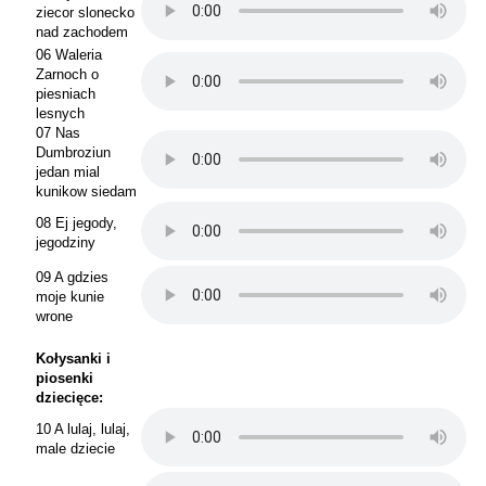
ziecor slonecko
nad zachodem
06 Waleria
Zarnoch o
piesniach
lesnych
07 Nas
Dumbroziun
jedan mial
kunikow siedam
08 Ej jegody,
jegodziny
09 A gdzies
moje kunie
wrone
Kołysanki i
piosenki
dziecięce:
10 A lulaj, lulaj,
male dziecie