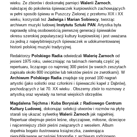
wieku. Ze zbiorów i doskonałej pamięci
Walerii Żarnoch
,
należącej do pokolenia śpiewaczek kurpiowskich zachowujących
w pełni sposób śpiewu w Puszczy Zielonej z przełomu XIX i XX
wieku, korzystali też
Jadwiga i Marian Sobiescy
, tworząc
archiwum muzyki ludowej
Instytutu Sztuki PAN
. Artystka była
naprawdę silną osobowością pierwszej generacji śpiewaków
okresu szerokiej popularyzacji kultury kurpiowskiej i jest uważana
za jedną z najwybitniejszych śpiewaczek w udokumentowanej
historii polskiej muzyki tradycyjnej.
Redaktorzy
Polskiego Radia
odwiedzali
Walerię Żarnoch
od
jesieni 1975 roku, uwieczniając na taśmach niemałą część jej
repertuaru, liczącego co najmniej 300 pieśni (w swoich zeszytach
zapisała około 800 incipitów lub tekstów pieśni ze zwrotkami). W
Archiwum Polskiego Radia
znajduje się ponad 100 nagrań
artystki (jako solistki oraz członkini i śpiewaczki kapel z Dąbrów),
pochodzących z lat 70. XX wieku
. Obszerny zbiór to rozmowy z
artystką oraz wywiady na temat wiejskich obrzędów.
Magdalena Tejchma
i
Kuba Borysiak
z
Radiowego Centrum
Kultury Ludowej
, dokonując selekcji utworów i rozmów na płytę
starali się ukazać sylwetkę
Walerii Żarnoch
jak najpełniej.
Repertuar obejmuje pieśni leśne, obyczajowe, miłosne, dziecięce
i najcenniejszy zbiór pieśni związanych z weselem. Album
dopełnia bogato ilustrowana książeczka, zawierająca
niepublikowane wcześniej fotografie z archiwum rodzinnego