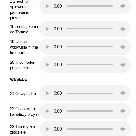
Zarnoch o
spiewaniu i
pamietaniu
piesni
18 Siodlaj konia
do Torunia
19 Ubogo
wdowusia ni ma
komu robzic
20 Kreci kolem
po jezierze
WESELE
21 Oj wyjizdzoj
22 Cego wysta
kawalirzy przysli
23 Toc my nie
zlodzieje