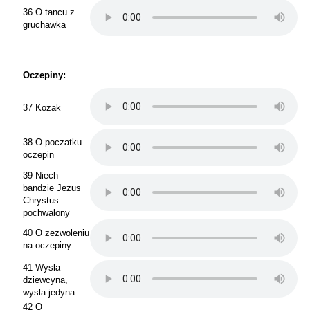
36 O tancu z
gruchawka
Oczepiny:
37 Kozak
38 O poczatku
oczepin
39 Niech
bandzie Jezus
Chrystus
pochwalony
40 O zezwoleniu
na oczepiny
41 Wysla
dziewcyna,
wysla jedyna
42 O