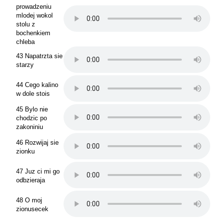
prowadzeniu
mlodej wokol
stolu z
bochenkiem
chleba
43 Napatrzta sie
starzy
44 Cego kalino
w dole stois
45 Bylo nie
chodzic po
zakoniniu
46 Rozwijaj sie
zionku
47 Juz ci mi go
odbzieraja
48 O moj
zionusecek