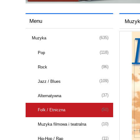
Menu
Muzyka
(635)
Muzyka
(118)
Pop
(96)
Rock
(109)
Jazz / Blues
(37)
Alternatywna
(50)
Folk / Etniczna
(10)
Muzyka filmowa i teatralna
(11)
Hip-Hop / Rap