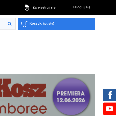
Zaloguj się
Zarejestruj się
Koszyk:
(pusty)