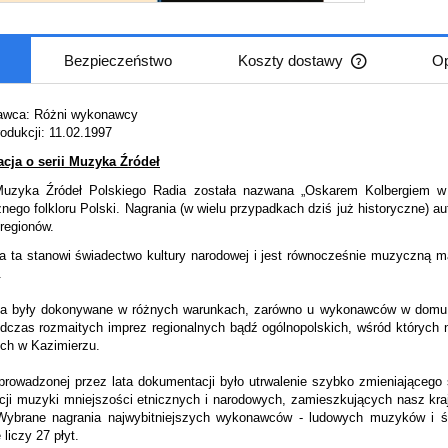
Bezpieczeństwo
Koszty dostawy
Op
Cena nie zaw
wca: Różni wykonawcy
płatności
odukcji: 11.02.1997
acja o serii Muzyka Źródeł
Muzyka Źródeł Polskiego Radia została nazwana „Oskarem Kolbergiem w d
ego folkloru Polski. Nagrania (w wielu przypadkach dziś już historyczne) 
regionów.
a ta stanowi świadectwo kultury narodowej i jest równocześnie muzyczną ma
.
ia były dokonywane w różnych warunkach, zarówno u wykonawców w domu 
odczas rozmaitych imprez regionalnych bądź ogólnopolskich, wśród których 
ch w Kazimierzu.
rowadzonej przez lata dokumentacji było utrwalenie szybko zmieniającego s
acji muzyki mniejszości etnicznych i narodowych, zamieszkujących nasz kr
 Wybrane nagrania najwybitniejszych wykonawców - ludowych muzyków i śpi
 liczy 27 płyt.