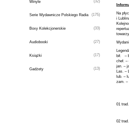
(32)
Winyle
Informa
Na płyc
(175)
Serie Wydawnicze Polskiego Radia
i Lublin
Kolejn
(33)
Boxy Kolekcjonerskie
repertu
towarzy
(27)
Audiobooki
Wydanie
Legend
(17)
Książki
bił. – 
cheł. –
jan. – 
(13)
Gadżety
Las. –
lub. – l
zam. –
01 trad
02 trad.