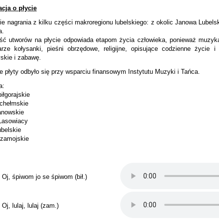
cja o płycie
ie nagrania z kilku części makroregionu lubelskiego: z okolic Janowa Lubel
a.
ość utworów na płycie odpowiada etapom życia człowieka, ponieważ muzyka
arze kołysanki, pieśni obrzędowe, religijne, opisujące codzienne życie 
skie i zabawę.
 płyty odbyło się przy wsparciu finansowym Instytutu Muzyki i Tańca.
a:
biłgorajskie
 chełmskie
janowskie
 Lasowiacy
ubelskie
 zamojskie
. Oj, śpiwom jo se śpiwom (bił.)
 Oj, lulaj, lulaj (zam.)