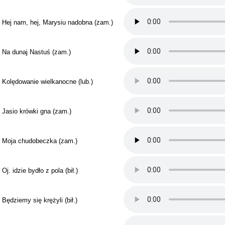
. Hej nam, hej, Marysiu nadobna (zam.)
. Na dunaj Nastuś (zam.)
. Kolędowanie wielkanocne (lub.)
. Jasio krówki gna (zam.)
. Moja chudobeczka (zam.)
 Oj. idzie bydło z pola (bił.)
 Będziemy się krężyli (bił.)