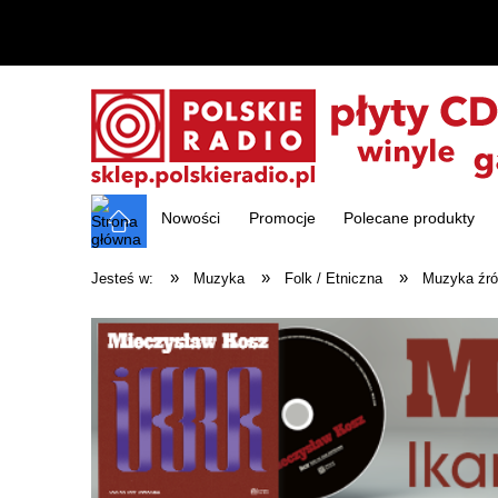
Nowości
Promocje
Polecane produkty
»
»
»
Jesteś w:
Muzyka
Folk / Etniczna
Muzyka źród