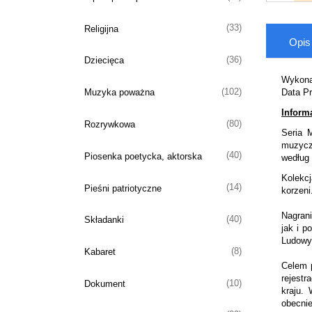
(33)
Religijna
Opis
(36)
Dziecięca
Wykona
(102)
Muzyka poważna
Data Pr
Inform
(80)
Rozrywkowa
Seria 
muzyczn
(40)
Piosenka poetycka, aktorska
według 
Kolekcj
(14)
Pieśni patriotyczne
korzeni
Nagran
(40)
Składanki
jak i p
Ludowy
(8)
Kabaret
Celem p
rejestr
(10)
Dokument
kraju.
obecnie