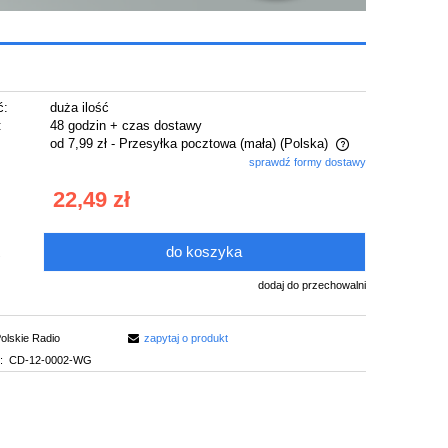
ć:
duża ilość
:
48 godzin + czas dostawy
od 7,99 zł
- Przesyłka pocztowa (mała)
(Polska)
sprawdź formy dostawy
Cena nie zawiera ewentualnych kosztów
22,49 zł
płatności
do koszyka
.
dodaj do przechowalni
olskie Radio
zapytaj o produkt
:
CD-12-0002-WG