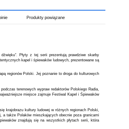
inie
Produkty powiązane
iera ewentualnych kosztów
źwięku”. Płyty z tej serii prezentują prawdziwe skarby
autentycznych kapel i śpiewaków ludowych, prezentowane są
pą regionów Polski. Jej poznanie to droga do kulturowych
podczas terenowych wypraw redaktorów Polskiego Radia,
najważniejsze miejsce zajmuje Festiwal Kapel i Śpiewaków
ię krajobrazu kultury ludowej w różnych regionach Polski,
aj, a także Polaków mieszkających obecnie poza granicami
ewaków znajdują się na wszystkich płytach serii, która