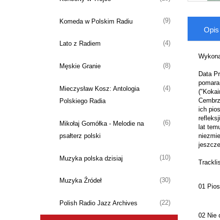
(9)
Komeda w Polskim Radiu
Opis
(4)
Lato z Radiem
Wykona
(8)
Męskie Granie
Data Pr
pomarań
(4)
Mieczysław Kosz: Antologia
("Kokai
Cembrzy
Polskiego Radia
ich pio
refleks
(6)
Mikołaj Gomółka - Melodie na
lat tem
psałterz polski
niezmie
jeszcze
(10)
Muzyka polska dzisiaj
Tracklis
(30)
Muzyka Źródeł
01 Pio
(22)
Polish Radio Jazz Archives
02 Nie 