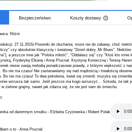
Bezpieczeństwo
Koszty dostawy
Op
Cena nie zaw
wca: Różni
płatności
odukcji: 27.11.2015r.Piosenki do słuchania, może nie do zabawy, choć niektó
czy" czy absolutnie klasyczny i światowy "Dzień dobry, Mr Blues". Niektóre
na"), a jeszcze inne jak "Polska miłość", "Oddalasz się" czy "Ktoś kto mnie 
nską, Fryderykę Elkanę i Annę Prucnal. Krystynę Konieczną i Teresę Haremzę
senek niesie swoją melodią ponadczasowe prawdy, z którymi większość z nas 
ji. Bo nie ma czasu! Nie zastanawiamy się nad mądrością i trwałością obserw
u. Bo nie ma czasu! To dwa pokolenia, świat się zmienił, muzyka się zmieniła, 
nnie wzrusza tak samo. Jeśli jeszcze ma kogo wzruszyć… Szkoda, że tak jest,
 w zielone grajmy, nawet jak zdarza się, że nie jest nam do śmiechu.
t:
senka od daremnym smutku - Elżbieta Czyżewska i Robert Polak
dbam o to - Anna Prucnal