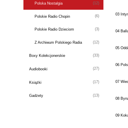
(12)
Polska Nostalgia
03 Inty
(6)
Polskie Radio Chopin
(3)
Polskie Radio Dzieciom
04 Ball
(12)
Z Archiwum Polskiego Radia
05 Odda
(33)
Boxy Kolekcjonerskie
06 Pols
(27)
Audiobooki
07 Wied
(17)
Książki
(13)
Gadżety
08 Byna
09 Koka