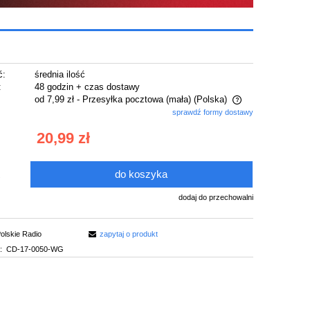
ć:
średnia ilość
:
48 godzin + czas dostawy
od 7,99 zł
- Przesyłka pocztowa (mała)
(Polska)
sprawdź formy dostawy
Cena nie zawiera ewentualnych kosztów
20,99 zł
płatności
do koszyka
.
dodaj do przechowalni
olskie Radio
zapytaj o produkt
:
CD-17-0050-WG