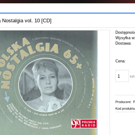
 Nostalgia vol. 10 [CD]
Dostępnoś
Wysyłka w
Dostawa:
Cena:
szt
Producent:
P
Kod produktu