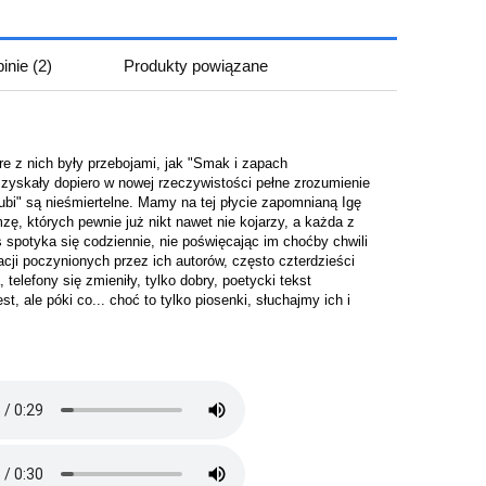
inie
(2)
Produkty powiązane
iera ewentualnych kosztów
re z nich były przebojami, jak "Smak i zapach
 zyskały dopiero w nowej rzeczywistości pełne zrozumienie
lubi" są nieśmiertelne. Mamy na tej płycie zapomnianą Igę
, których pewnie już nikt nawet nie kojarzy, a każda z
spotyka się codziennie, nie poświęcając im choćby chwili
acji poczynionych przez ich autorów, często czterdzieści
telefony się zmieniły, tylko dobry, poetycki tekst
 ale póki co... choć to tylko piosenki, słuchajmy ich i