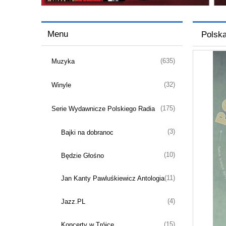
Menu
Polska
(635)
Muzyka
(32)
Winyle
(175)
Serie Wydawnicze Polskiego Radia
(3)
Bajki na dobranoc
(10)
Będzie Głośno
(11)
Jan Kanty Pawluśkiewicz Antologia
(4)
Jazz.PL
(15)
Koncerty w Trójce