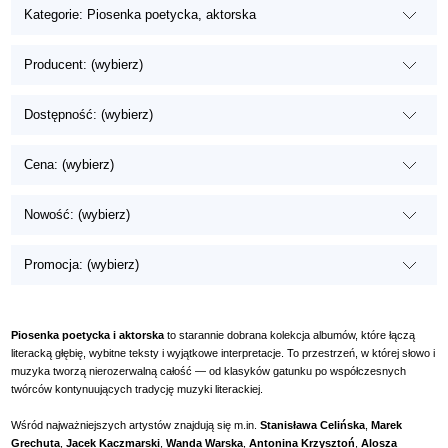
Kategorie: Piosenka poetycka, aktorska
Producent: (wybierz)
Dostępność: (wybierz)
Cena: (wybierz)
Nowość: (wybierz)
Promocja: (wybierz)
Piosenka poetycka i aktorska
to starannie dobrana kolekcja albumów, które łączą
literacką głębię, wybitne teksty i wyjątkowe interpretacje. To przestrzeń, w której słowo i
muzyka tworzą nierozerwalną całość — od klasyków gatunku po współczesnych
twórców kontynuujących tradycję muzyki literackiej.
Wśród najważniejszych artystów znajdują się m.in.
Stanisława Celińska
,
Marek
Grechuta
,
Jacek Kaczmarski
,
Wanda Warska
,
Antonina Krzysztoń
,
Alosza