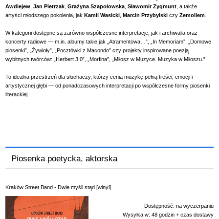
Awdiejew
,
Jan Pietrzak
,
Grażyna Szapołowska
,
Sławomir Zygmunt
, a także
artyści młodszego pokolenia, jak
Kamil Wasicki
,
Marcin Przybylski
czy
Zemollem
.
W kategorii dostępne są zarówno współczesne interpretacje, jak i archiwalia oraz
koncerty radiowe — m.in. albumy takie jak „Atramentowa…”, „In Memoriam”, „Domowe
piosenki”, „Żywioły”, „Pocztówki z Macondo” czy projekty inspirowane poezją
wybitnych twórców: „Herbert 3.0”, „Morfina”, „Miłosz w Muzyce. Muzyka w Miłoszu.”
To idealna przestrzeń dla słuchaczy, którzy cenią muzykę pełną treści, emocji i
artystycznej głębi — od ponadczasowych interpretacji po współczesne formy piosenki
literackiej.
Piosenka poetycka, aktorska
Kraków Street Band - Dwie myśli stąd [winyl]
Dostępność:
na wyczerpaniu
Wysyłka w:
48 godzin + czas dostawy