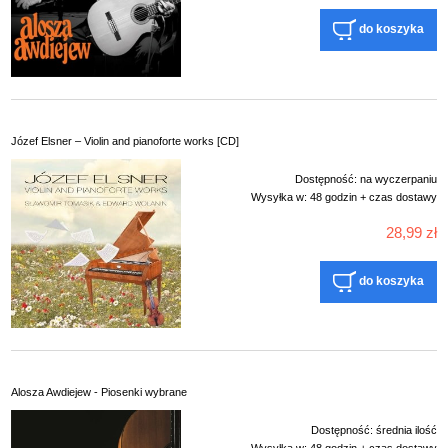
do koszyka
Józef Elsner – Violin and pianoforte works [CD]
Dostępność:
na wyczerpaniu
Wysyłka w:
48 godzin + czas dostawy
28,99 zł
do koszyka
Alosza Awdiejew - Piosenki wybrane
Dostępność:
średnia ilość
Wysyłka w:
48 godzin + czas dostawy