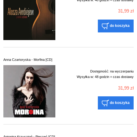
31,99 zł
do koszyka
Anna Czartoryska - Morfina [CD]
Dostępność:
na wyczerpaniu
Wysyłka w:
48 godzin + czas dostawy
31,99 zł
do koszyka
Antonina Krzysztoń - Pieczęć [CD]