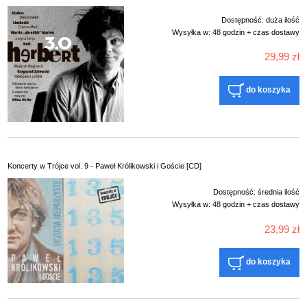
Dostępność:
duża ilość
Wysyłka w:
48 godzin + czas dostawy
29,99 zł
do koszyka
Koncerty w Trójce vol. 9 - Paweł Królikowski i Goście [CD]
Dostępność:
średnia ilość
Wysyłka w:
48 godzin + czas dostawy
23,99 zł
do koszyka