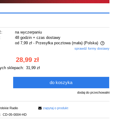
ć:
na wyczerpaniu
:
48 godzin + czas dostawy
od 7,99 zł
- Przesyłka pocztowa (mała)
(Polska)
sprawdź formy dostawy
Cena nie zawiera ewentualnych kosztów
28,99 zł
płatności
ych sklepach:
31,99 zł
do koszyka
.
dodaj do przechowalni
olskie Radio
zapytaj o produkt
:
CD-05-0004-HD