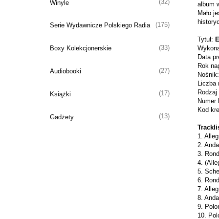
(32)
Winyle
album w
Mało je
history
(175)
Serie Wydawnicze Polskiego Radia
Tytuł:
E
(33)
Boxy Kolekcjonerskie
Wykon
Data pr
Rok nag
(27)
Audiobooki
Nośnik:
Liczba
Rodzaj
(17)
Książki
Numer k
Kod kr
(13)
Gadżety
Trackli
1. Alleg
2. Anda
3. Rond
4. (Alle
5. Sche
6. Rond
7. Alleg
8. Anda
9. Pol
10. Pol