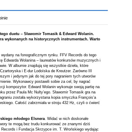
inie
iera ewentualnych kosztów
itego duetu – Sławomir Tomasik & Edward Wolanin.
ra wykonanych na historycznych instrumentach. Warto
bum wydany na fonograficznym rynku. FFV Records do tego
istę Edwarda Wolanina – laureatów konkursów muzycznych i
e. W albumie znajdują się wszystkie dzieła, które
zartoryska i E-dur Lodoïska de Kreutzer. Zarówno III
wszym i jedynym jak do tej pory nagraniem tych utworów
rzmienie. Wykonawcy postawili sobie za cel, by nagrać
ozycji kompozytor. Edward Wolanin wykonuje swoją partię na
oku przez Paula Mc Nulty’ego. Sławomir Tomasik gra na
nagraniu została wykorzystana kopia smyczka François’a
skiego. Całość zabrzmiała w stroju 432 Hz, czyli o ćwierć
orskiego młodego Elsnera
. Widać w nich doskonałe
wory te mogą bez trudu konkurować ze znanymi dziś
 Records i Fundacja Skrzypce im. T. Wrońskiego wydając