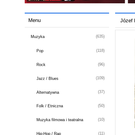
Menu
Józef 
(635)
Muzyka
(118)
Pop
(96)
Rock
(109)
Jazz / Blues
(37)
Alternatywna
(50)
Folk / Etniczna
(10)
Muzyka filmowa i teatralna
(11)
Hip-Hop / Rap