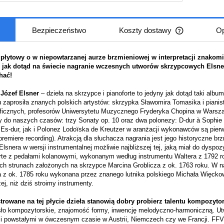
Bezpieczeństwo
Koszty dostawy
Op
Cena nie zaw
płytowy o w niepowtarzanej aurze brzmieniowej w interpretacji znakom
płatności
 jak dotąd na świecie nagranie wczesnych utworów skrzypcowych Elsne
hać!
Józef Elsner
– dzieła na skrzypce i pianoforte to jedyny jak dotąd taki al
u zaprosiła znanych polskich artystów: skrzypka Sławomira Tomasika i pian
ficznych, profesorów Uniwersytetu Muzycznego Fryderyka Chopina w Warszawi
y do naszych czasów: trzy Sonaty op. 10 oraz dwa polonezy: D-dur à Sophie C
Es-dur, jak i Polonez Lodoïska de Kreutzer w aranżacji wykonawców są pier
premiere recording). Atrakcją dla słuchacza nagrania jest jego historyczne b
Elsnera w wersji instrumentalnej możliwie najbliższej tej, jaką miał do dysp
rte z pedałami kolanowymi, wykonanym według instrumentu Waltera z 1792 r
ych strunach założonych na skrzypce Marcina Groblicza z ok. 1763 roku. W 
a z ok. 1785 roku wykonana przez znanego lutnika polskiego Michała Więckow
żej, niż dziś stroimy instrumenty.
strowane na tej płycie dzieła stanowią dobry probierz talentu kompozyt
ło kompozytorskie, znajomość formy, inwencję melodyczno-harmoniczną. Ut
i powstałymi w ówczesnym czasie w Austrii, Niemczech czy we Francji. FFV