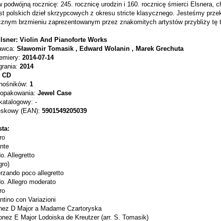
 podwójną rocznicę: 245. rocznicę urodzin i 160. rocznicę śmierci Elsnera,
st polskich dzieł skrzypcowych z okresu stricte klasycznego. Jesteśmy prze
cznym brzmieniu zaprezentowanym przez znakomitych artystów przybliży tę t
lsner: Violin And Pianoforte Works
awca:
Sławomir Tomasik , Edward Wolanin , Marek Grechuta
emiery:
2014-07-14
rania:
2014
CD
 nośników:
1
 opakowania:
Jewel Case
atalogowy: -
eskowy (EAN):
5901549205039
sta:
ro
nte
o. Allegretto
gro)
rzando poco allegretto
o. Allegro moderato
ro
ntino con Variazioni
onez D Major a Madame Czartoryska
onez E Major Lodoiska de Kreutzer (arr. S. Tomasik)