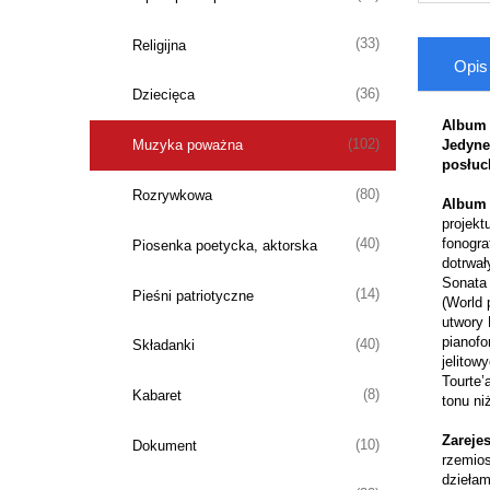
(33)
Religijna
Opis
(36)
Dziecięca
Album 
(102)
Muzyka poważna
Jedyne
posłuc
(80)
Rozrywkowa
Album 
projekt
fonogra
(40)
Piosenka poetycka, aktorska
dotrwał
Sonata 
(14)
Pieśni patriotyczne
(World 
utwory 
pianofo
(40)
Składanki
jelitow
Tourte’
(8)
Kabaret
tonu ni
Zareje
(10)
Dokument
rzemios
dziełam