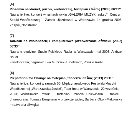
[6]
Piosenka na klarnet, puzon, wiolonczelę, fortepian i taśmę (2005) 06’11’’
Nagranie live: koncert w ramach cyklu „GALERIA MUZYKI aukso”, Centrum
Sztuki Współczesnej – Zamek Ujazdowski w Warszawie, 14 grudnia 2005;
Zespół „Nonstrom”.
[7]
AdNaan na wiolonczelę i komputerowe przetwarzanie dźwięku (2002)
06’33’’
Nagrane studyjne: Studio Polskiego Radia w Warszawie, maj 2003; Andrzej
Bauer
– wiolonczela; nagranie: Ewa Guziołek-Tubelewicz, Polskie Radio.
[8]
Preparation for Change na fortepian, tancerza i taśmę (2013) 29’11’’
Nagranie live: koncert w ramach 56. Międzynarodowego Festiwalu Muzyki
Współczesnej „Warszawska Jesień”, Teatr Imka w Warszawie, 22 września
2013; Włodzimierz Pawlik – fortepian, Izabela Chlewińska – taniec i
choreografia, Tomasz Bergmann – projekcje wideo, Barbara Okoń-Makowska
– reżyseria dźwięku.