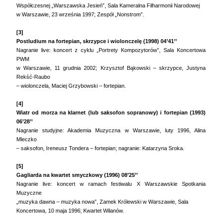
Współczesnej „Warszawska Jesień”, Sala Kameralna Filharmonii Narodowej
w Warszawie, 23 września 1997; Zespół „Nonstrom”.
[3]
Postludium na fortepian, skrzypce i wiolonczelę (1998) 04’41’’
Nagranie live: koncert z cyklu „Portrety Kompozytorów”, Sala Koncertowa
PWM
w Warszawie, 11 grudnia 2002; Krzysztof Bąkowski – skrzypce, Justyna
Rekść-Raubo
– wiolonczela, Maciej Grzybowski – fortepian.
[4]
Wiatr od morza na klarnet (lub saksofon sopranowy) i fortepian (1993)
06’28’’
Nagranie studyjne: Akademia Muzyczna w Warszawie, luty 1996, Alina
Mleczko
– saksofon, Ireneusz Tondera – fortepian; nagranie: Katarzyna Sroka.
[5]
Gagliarda na kwartet smyczkowy (1996) 08’25’’
Nagranie live: koncert w ramach festiwalu X Warszawskie Spotkania
Muzyczne
„muzyka dawna – muzyka nowa”, Zamek Królewski w Warszawie, Sala
Koncertowa, 10 maja 1996; Kwartet Wilanów.