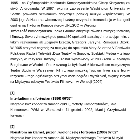
1995 – na Ogólnopolskim Konkursie Kompozytorskim na Gitarę Klasyczną za
utwór Androvanda. W 1997 roku na zaproszenie Washington University w
Seattle prowadził seminarium dotyczące polskiej muzyki współczesnej. W
2003 jego AdNaan na wiolonczelę i taśmę otrzymał rekomendację w kategorii
ogólnej na Trybunie Kompozytorów UNESCO w Wiedniu.
Twórczość kompozytorska Jacka Grudnia obejmuje również muzykę teatralną
i filmową. Stworzył muzykę do ponad 50 spektakli teatralnych, pracując m.in. z
takimi reżyserami jak Zbigniew Brzoza, Grzegorz Jarzyna, Remigiusz Brzyk.
W 2005 otrzymał nagrodę za muzykę do spektaklu Mary Stuart na V Festiwalu
Polskiego Radia i Telewizji „Dwa Teatry” w Sopocie. Spektakl Medea – z jego
muzyką w reżyserii Jarzyny – został wystawiony w 2006 roku w słynnym
Burgtheater w Wiedniu. Przez szereg lat był również kierownikiem muzycznym
Teatru Studio w Warszawie. Film z jego muzyką Tout un hiver sans feu w
reżyserii Grega Zglińskiego otrzymał wiele nagród i wyróżnień, między innymi
na Międzynarodowym Festiwalu Filmowym w Wenecji (2004).
[1]
Interludium na fortepian (1986) 06’37’’
Nagranie live: koncert w ramach cyklu „Portrety Kompozytorów”, Sala
Koncertowa PWM w Warszawie, 11 grudnia 2002; Maciej Grzybowski –
fortepian.
[2]
Nonstrom na klarnet, puzon, wiolonczelę i fortepian (1996) 07’02’’
Nagranie live: koncert w ramach 40. Międzynarodowego Festiwalu Muzyki