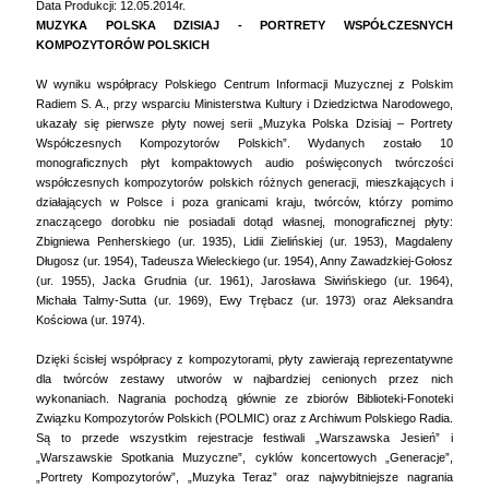
Data Produkcji: 12.05.2014r.
MUZYKA POLSKA DZISIAJ - PORTRETY WSPÓŁCZESNYCH
KOMPOZYTORÓW POLSKICH
W wyniku współpracy Polskiego Centrum Informacji Muzycznej z Polskim
Radiem S. A., przy wsparciu Ministerstwa Kultury i Dziedzictwa Narodowego,
ukazały się pierwsze płyty nowej serii „Muzyka Polska Dzisiaj – Portrety
Współczesnych Kompozytorów Polskich”. Wydanych zostało 10
monograficznych płyt kompaktowych audio poświęconych twórczości
współczesnych kompozytorów polskich różnych generacji, mieszkających i
działających w Polsce i poza granicami kraju, twórców, którzy pomimo
znaczącego dorobku nie posiadali dotąd własnej, monograficznej płyty:
Zbigniewa Penherskiego (ur. 1935), Lidii Zielińskiej (ur. 1953), Magdaleny
Długosz (ur. 1954), Tadeusza Wieleckiego (ur. 1954), Anny Zawadzkiej-Gołosz
(ur. 1955), Jacka Grudnia (ur. 1961), Jarosława Siwińskiego (ur. 1964),
Michała Talmy-Sutta (ur. 1969), Ewy Trębacz (ur. 1973) oraz Aleksandra
Kościowa (ur. 1974).
Dzięki ścisłej współpracy z kompozytorami, płyty zawierają reprezentatywne
dla twórców zestawy utworów w najbardziej cenionych przez nich
wykonaniach. Nagrania pochodzą głównie ze zbiorów Biblioteki-Fonoteki
Związku Kompozytorów Polskich (POLMIC) oraz z Archiwum Polskiego Radia.
Są to przede wszystkim rejestracje festiwali „Warszawska Jesień” i
„Warszawskie Spotkania Muzyczne”, cyklów koncertowych „Generacje”,
„Portrety Kompozytorów”, „Muzyka Teraz” oraz najwybitniejsze nagrania