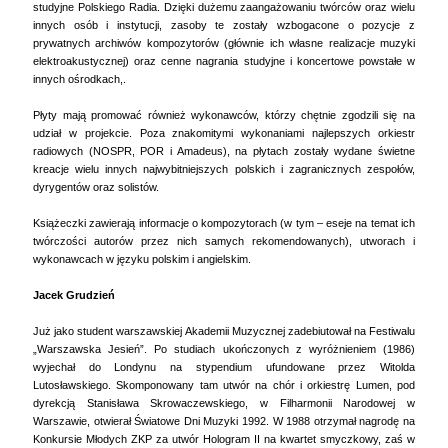
studyjne Polskiego Radia. Dzięki dużemu zaangażowaniu twórców oraz wielu
innych osób i instytucji, zasoby te zostały wzbogacone o pozycje z
prywatnych archiwów kompozytorów (głównie ich własne realizacje muzyki
elektroakustycznej) oraz cenne nagrania studyjne i koncertowe powstałe w
innych ośrodkach,.
Płyty mają promować również wykonawców, którzy chętnie zgodzili się na
udział w projekcie. Poza znakomitymi wykonaniami najlepszych orkiestr
radiowych (NOSPR, POR i Amadeus), na płytach zostały wydane świetne
kreacje wielu innych najwybitniejszych polskich i zagranicznych zespołów,
dyrygentów oraz solistów.
Książeczki zawierają informacje o kompozytorach (w tym – eseje na temat ich
twórczości autorów przez nich samych rekomendowanych), utworach i
wykonawcach w języku polskim i angielskim.
Jacek Grudzień
Już jako student warszawskiej Akademii Muzycznej zadebiutował na Festiwalu
„Warszawska Jesień”. Po studiach ukończonych z wyróżnieniem (1986)
wyjechał do Londynu na stypendium ufundowane przez Witolda
Lutosławskiego. Skomponowany tam utwór na chór i orkiestrę Lumen, pod
dyrekcją Stanisława Skrowaczewskiego, w Filharmonii Narodowej w
Warszawie, otwierał Światowe Dni Muzyki 1992. W 1988 otrzymał nagrodę na
Konkursie Młodych ZKP za utwór Hologram II na kwartet smyczkowy, zaś w