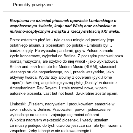
Produkty powiązane
Rozpisana
na dziesięć piosenek opowieść Limboskiego o
współczesnym świecie, kraju nad Wisłą oraz człowieku w
miłosno-sceptycznym związku z rzeczywistością XXI wieku.
Przez ostatnich pięć lat - tyle czasu minęło od premiery jego
ostatniego albumu z piosenkami po polsku - Limboski był…
bardzo zajęty. Po wybuchu pandemii, gdy w Polsce zamarło
życie koncertowe, wyjechał do Berlina. Z początku pracował poza
branżą muzyczną, ale szybko do niej wrócił - jako wykładowca
British and Irish Institute for Modern Music (BIMM), właściciel
własnego studia nagraniowego, no i, przede wszystkim, jako
aktywny twórca. Wydał trzy albumy z coverami (cykl„Home
Tapes”) i świetną, angielskojęzyczną płytę „Duality” w duecie z
Amerykaninem Rev.Reyem. I stale tworzył nowe, w pełni
autorskie piosenki. Last but not least: dwukrotnie został ojcem.
Limboski: „Pisałem, nagrywałem i produkowałem samotnie w
swoim studiu w Berlinie. Pracowałem powoli, jednocześnie
wykładając na uczelni i zajmując się moimi córkami.
W końcu nagrałem większość piosenek. I wtedy uznałem,
że muszę podejść do tych utworów jeszcze raz, ale tym razem z
zespołem, żeby tchnąć w nie rockową energię i