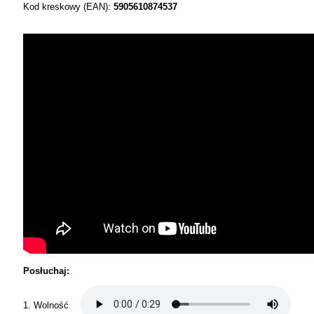
Kod kreskowy (EAN):
5905610874537
Posłuchaj:
1. Wolność