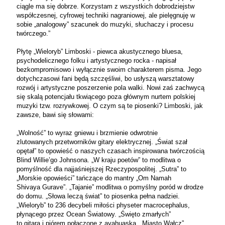
ciągle ma się dobrze. Korzystam z wszystkich dobrodziejstw
współczesnej, cyfrowej techniki nagraniowej, ale pielęgnuję w
sobie „analogowy” szacunek do muzyki, słuchaczy i procesu
twórczego.”
Płytę „Wieloryb” Limboski - piewca akustycznego bluesa,
psychodelicznego folku i artystycznego rocka - napisał
bezkompromisowo i wyłącznie swoim charakterem pisma. Jego
dotychczasowi fani będą szczęśliwi, bo usłyszą warsztatowy
rozwój i artystyczne poszerzenie pola walki. Nowi zaś zachwycą
się skalą potencjału tkwiącego poza głównym nurtem polskiej
muzyki tzw. rozrywkowej. O czym są te piosenki? Limboski, jak
zawsze, bawi się słowami:
„Wolność” to wyraz gniewu i brzmienie odwrotnie
zlutowanych przetworników gitary elektrycznej. „Świat szał
opętał” to opowieść o naszych czasach inspirowana twórczością
Blind Willie’go Johnsona. „W kraju poetów” to modlitwa o
pomyślność dla najjaśniejszej Rzeczypospolitej. „Sutra” to
„Morskie opowieści” tańczące do mantry „Om Namah
Shivaya Gurave”. „Tajanie” modlitwa o pomyślny poród w drodze
do domu. „Słowa leczą świat” to piosenka pełna nadziei.
„Wieloryb” to 236 decybeli miłości physeter macrocephalus,
płynącego przez Ocean Światowy. „Święto zmarłych”
to gitarą i piórem połączone z ayahuaską. „Miasto Wałcz”