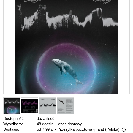
Dostępność:
duża ilość
Wysyłka w:
48 godzin + czas dostawy
Dostawa:
od 7,99 zł
- Przesyłka pocztowa (mała)
(Polska)