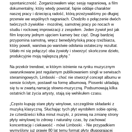
spontaniczność. Zorganizowałem więc sesję nagraniową, a film
dokumentalny, który wtedy powstał, fajnie oddaje charakter
naszej pracy i dziecięcą radość, którą przeżywaliśmy po długiej
przerwie we wspólnych nagraniach. Chodziło o połączenie dwóch
twórczych żywiołów - mozolnej, samotnej pracy po nocach w
studiu i rockowej improwizacji z zespołem. Jeden żywioł jest jak
film kręcony jednym ujęciem kamery bez cięć. Drugi bardziej
przypomina samotną, wręcz benedyktyńską pracę rzeźbiarza,
który powoli, warstwa po warstwie odsłania ostateczny rezultat.
Udało mi się połączyć oba żywioły i stworzyć skończone dzieło,
produkcyjnie moją najlepszą płytę.”
Na przekór trendowi, w którym istnienie na rynku muzycznym
uwarunkowane jest regularnym publikowaniem singli w serwisach
steramingowych, Limboski - choć nie stworzył concept albumu w
sensie ścisłym, postawił na formę albumową. Piosenki układają
się tu w zwartą narrację słowno-muzyczną. Podsumowują kilka
ostatnich lat życia artysty, stają się wehikułem czasu.
„Często kupuję stare płyty winylowe, szczególnie składanki z
muzyką klasyczną. Słuchając tych płyt wyrobiłem sobie opinię,
że czterdzieści kilka minut muzyki, z przerwą na zmianę strony
płyty winylowej to zdrowy i naturalny czas, by zachować
koncentrację i ciekawość - mówi Limboski. - Nie przypadkiem
wymyślony już prawie 80 lat temu format płyty długogrającej