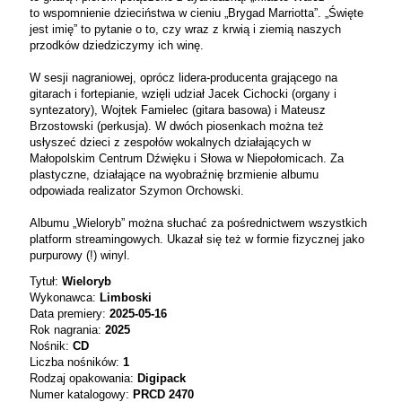
to wspomnienie dzieciństwa w cieniu „Brygad Marriotta”. „Święte
jest imię” to pytanie o to, czy wraz z krwią i ziemią naszych
przodków dziedziczymy ich winę.
W sesji nagraniowej, oprócz lidera-producenta grającego na
gitarach i fortepianie, wzięli udział Jacek Cichocki (organy i
syntezatory), Wojtek Famielec (gitara basowa) i Mateusz
Brzostowski (perkusja). W dwóch piosenkach można też
usłyszeć dzieci z zespołów wokalnych działających w
Małopolskim Centrum Dźwięku i Słowa w Niepołomicach. Za
plastyczne, działające na wyobraźnię brzmienie albumu
odpowiada realizator Szymon Orchowski.
Albumu „Wieloryb” można słuchać za pośrednictwem wszystkich
platform streamingowych. Ukazał się też w formie fizycznej jako
purpurowy (!) winyl.
Tytuł:
Wieloryb
Wykonawca:
Limboski
Data premiery:
2025-05-16
Rok nagrania:
2025
Nośnik:
CD
Liczba nośników:
1
Rodzaj opakowania:
Digipack
Numer katalogowy:
PRCD 2470