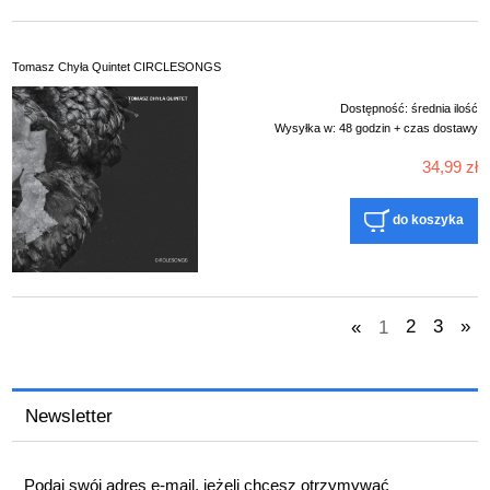
Tomasz Chyła Quintet CIRCLESONGS
Dostępność:
średnia ilość
Wysyłka w:
48 godzin + czas dostawy
34,99 zł
do koszyka
«
1
2
3
»
Newsletter
Podaj swój adres e-mail, jeżeli chcesz otrzymywać