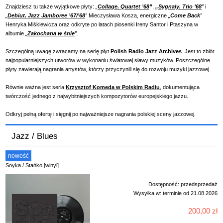
Znajdziesz tu także wyjątkowe płyty:
„
Collage. Quartet ’68
”
,
„
Sygnały. Trio ’68
”
i
„
Debiut. Jazz Jamboree ’67/’68
”
Mieczysława Kosza, energiczne
„
Come Back
”
Henryka Miśkiewicza oraz odkryte po latach piosenki Ireny Santor i Ptaszyna w
albumie
„
Zakochana w śnie
”
.
Szczególną uwagę zwracamy na serię płyt
Polish Radio Jazz Archives
. Jest to zbiór
najpopularniejszych utworów w wykonaniu światowej sławy muzyków. Poszczególne
płyty zawierają nagrania artystów, którzy przyczynili się do rozwoju muzyki jazzowej.
Równie ważna jest seria
Krzysztof Komeda w Polskim Radiu
, dokumentująca
twórczość jednego z najwybitniejszych kompozytorów europejskiego jazzu.
Odkryj pełną ofertę i sięgnij po najważniejsze nagrania polskiej sceny jazzowej.
Jazz / Blues
nowość
Soyka / Stańko [winyl]
Dostępność:
przedsprzedaż
Wysyłka w:
terminie od 21.08.2026
200,00 zł