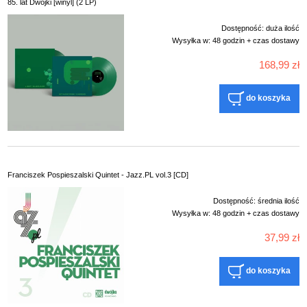
85. lat Dwójki [winyl] (2 LP)
Dostępność:
duża ilość
Wysyłka w:
48 godzin + czas dostawy
168,99 zł
do koszyka
Franciszek Pospieszalski Quintet - Jazz.PL vol.3 [CD]
Dostępność:
średnia ilość
Wysyłka w:
48 godzin + czas dostawy
37,99 zł
do koszyka