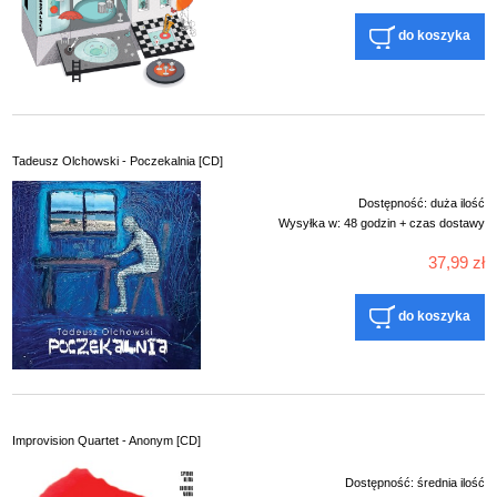
do koszyka
Tadeusz Olchowski - Poczekalnia [CD]
Dostępność:
duża ilość
Wysyłka w:
48 godzin + czas dostawy
37,99 zł
do koszyka
Improvision Quartet - Anonym [CD]
Dostępność:
średnia ilość