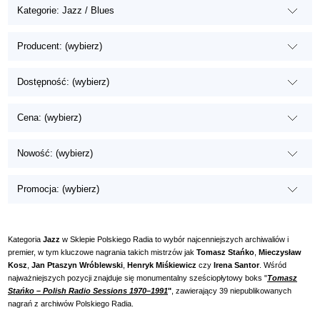
Kategorie: Jazz / Blues
Producent: (wybierz)
Dostępność: (wybierz)
Cena: (wybierz)
Nowość: (wybierz)
Promocja: (wybierz)
Kategoria
Jazz
w Sklepie Polskiego Radia to wybór najcenniejszych archiwaliów i
premier, w tym kluczowe nagrania takich mistrzów jak
Tomasz Stańko
,
Mieczysław
Kosz
,
Jan Ptaszyn Wróblewski
,
Henryk Miśkiewicz
czy
Irena Santor
. Wśród
najważniejszych pozycji znajduje się monumentalny sześciopłytowy boks "
Tomasz
Stańko – Polish Radio Sessions 1970–1991
"
, zawierający 39 niepublikowanych
nagrań z archiwów Polskiego Radia.