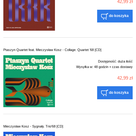
42,99 zł
do koszyka
Ptaszyn Quartet feat. Mieczysław Kosz - Collage. Quartet ’68 [CD]
Dostępność:
duża ilość
Wysyłka w:
48 godzin + czas dostawy
42,99 zł
do koszyka
Mieczysław Kosz - Sygnały. Trio'68 [CD]