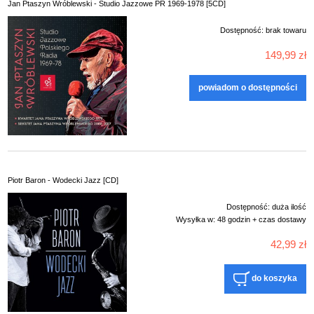
Jan Ptaszyn Wróblewski - Studio Jazzowe PR 1969-1978 [5CD]
Dostępność:
brak towaru
149,99 zł
powiadom o dostępności
Piotr Baron - Wodecki Jazz [CD]
Dostępność:
duża ilość
Wysyłka w:
48 godzin + czas dostawy
42,99 zł
do koszyka