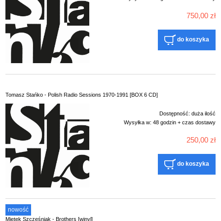
750,00 zł
do koszyka
Tomasz Stańko - Polish Radio Sessions 1970-1991 [BOX 6 CD]
Dostępność:
duża ilość
Wysyłka w:
48 godzin + czas dostawy
250,00 zł
do koszyka
nowość
Mietek Szcześniak - Brothers [winyl]