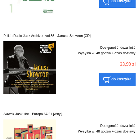
do koszyka
Polish Radio Jazz Archives vol.35 - Janusz Skowron [CD]
Dostępność:
duża ilość
Wysyłka w:
48 godzin + czas dostawy
33,99 zł
do koszyka
Sławek Jaskułke - Europa 67/21 [winyl]
Dostępność:
duża ilość
Wysyłka w:
48 godzin + czas dostawy