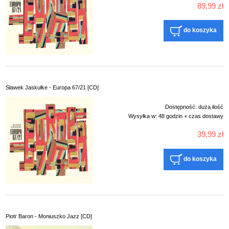
89,99 zł
do koszyka
Sławek Jaskułke - Europa 67/21 [CD]
Dostępność:
duża ilość
Wysyłka w:
48 godzin + czas dostawy
39,99 zł
do koszyka
Piotr Baron - Moniuszko Jazz [CD]