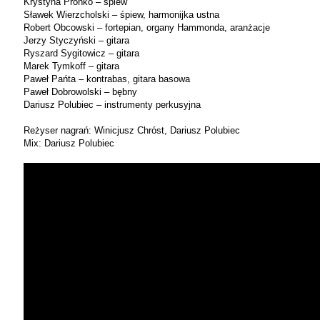
Krystyna Prońko – śpiew
Sławek Wierzcholski – śpiew, harmonijka ustna
Robert Obcowski – fortepian, organy Hammonda, aranżacje
Jerzy Styczyński – gitara
Ryszard Sygitowicz – gitara
Marek Tymkoff – gitara
Paweł Pańta – kontrabas, gitara basowa
Paweł Dobrowolski – bębny
Dariusz Polubiec – instrumenty perkusyjna
Reżyser nagrań: Winicjusz Chróst, Dariusz Polubiec
Mix: Dariusz Polubiec