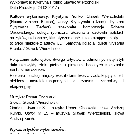
Wykonawca: Krystyna Prońko Sławek Wierzcholski
Data Produkcji: 24.02.2017 r.
Kultowi wykonawcy
: Krystyna Prońko, Sławek Wierzcholski
(Nocna Zmiana Bluesa), Jerzy Styczyński (Dżem), Ryszard
Sygitowicz (Perfect), znakomite kompozycje Roberta
Obcowskiego, sekcja rytmiczna złożona z czołówki polskich
muzyków, niebanalne, klimatyczne choć i zaskakujące teksty ....
to tylko niektóre z atutów CD "Samotna kolacja” duetu Krystyna
Prońko / Sławek Wierzcholski.
Połączenie potencjałów dwojga artystów z odmiennych stylistyk
dało niezwykły efekt piętnastu piosenek będących mieszanką
soul / blues /country.
Piosenki - dialogi między wokalistami tworzą zaskakujący efekt:
niekiedy nostalgiczno-poetycki a czasem żartobliwy i
ekspresyjny.
Muzyka: Robert Obcowski
Słowa: Sławek Wierzcholski
Oprócz:
Utwór nr 3 – muzyka Robert Obcowski, słowa Andrzej
Kuryło,
Utwór nr 15 – muzyka Sławek Wierzcholski, słowa
Andrzej Kuryło
Wykaz artystów wykonawców: