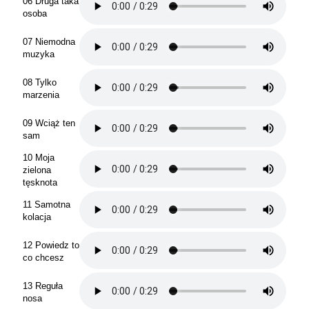
06 Druga taka
osoba
07 Niemodna
muzyka
08 Tylko
marzenia
09 Wciąż ten
sam
10 Moja
zielona
tęsknota
11 Samotna
kolacja
12 Powiedz to
co chcesz
13 Reguła
nosa