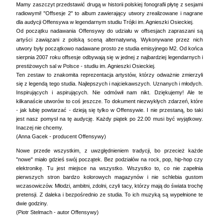
Mamy zaszczyt przedstawić drugą w historii polskiej fonografii płytę z sesjami
radiowymi! "Offsesje 2" to album zawierający utwory zrealizowane i nagrane
dla audycji Offensywa w legendarnym studiu Trójki im. Agnieszki Osieckiej.
Od początku nadawania Offensywy do udziału w offsesjach zapraszani są
artyści zawiązani z polską sceną alternatywną. Wykonywane przez nich
utwory były początkowo nadawane prosto ze studia emisyjnego M2. Od końca
sierpnia 2007 roku offsesje odbywają się w jednej z najbardziej legendarnych i
prestiżowych sal w Polsce - studiu im. Agnieszki Osieckiej.
Ten zestaw to znakomita reprezentacja artystów, którzy odważnie zmierzyli
się z legendą tego studia. Najlepszych i najciekawszych. Uznanych i młodych.
Inspirujących i aspirujących. Nie odmówił nam nikt. Dziękujemy! Ale te
kilkanaście utworów to coś jeszcze. To dokument niezwykłych zdarzeń, które
- jak lubię powtarzać - dzieją się tylko w Offensywie. I nie przestaną, bo taki
jest nasz pomysł na tę audycję. Każdy piątek po 22.00 musi być wyjątkowy.
Inaczej nie chcemy.
(Anna Gacek - producent Offensywy)
Nowe przede wszystkim, z uwzględnieniem tradycji, bo przecież każde
"nowe" miało gdzieś swój początek. Bez podziałów na rock, pop, hip-hop czy
elektronikę. Tu jest miejsce na wszystko. Wszystko to, co nie zapełnia
pierwszych stron bardzo kolorowych magazynów i nie schlebia gustom
wczasowiczów. Młodzi, ambitni, zdolni, czyli tacy, którzy mają do świata trochę
pretensji. Z daleka i bezpośrednio ze studia. To ich muzyką są wypełnione te
dwie godziny.
(Piotr Stelmach - autor Offensywy)