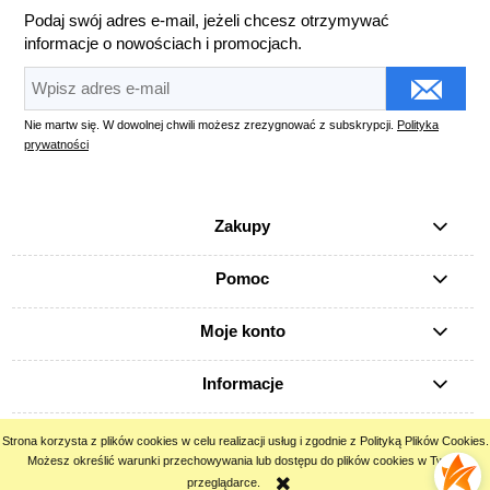
Podaj swój adres e-mail, jeżeli chcesz otrzymywać
informacje o nowościach i promocjach.
Nie martw się. W dowolnej chwili możesz zrezygnować z subskrypcji.
Polityka
prywatności
Zakupy
Pomoc
Moje konto
Informacje
Strona korzysta z plików cookies w celu realizacji usług i zgodnie z Polityką Plików Cookies.
pokaż pełną wersję strony
Możesz określić warunki przechowywania lub dostępu do plików cookies w Twojej
przeglądarce.
Sklep internetowy Shoper.pl