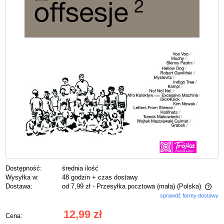
Dostępność:
średnia ilość
Wysyłka w:
48 godzin + czas dostawy
Dostawa:
od 7,99 zł
- Przesyłka pocztowa (mała)
(Polska)
sprawdź formy dostawy
Cena nie zawiera ewentualnych kosztów płatności
12,99 zł
Cena: