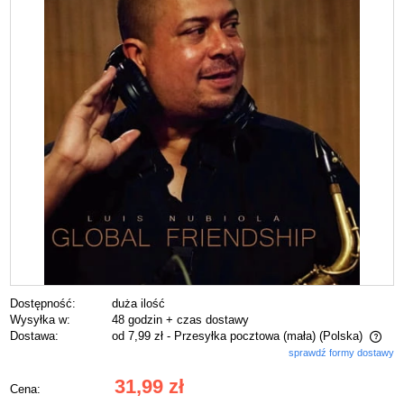
Dostępność:
duża ilość
Wysyłka w:
48 godzin + czas dostawy
Dostawa:
od 7,99 zł
- Przesyłka pocztowa (mała)
(Polska)
sprawdź formy dostawy
Cena nie zawiera ewentualnych kosztów płatności
31,99 zł
Cena: