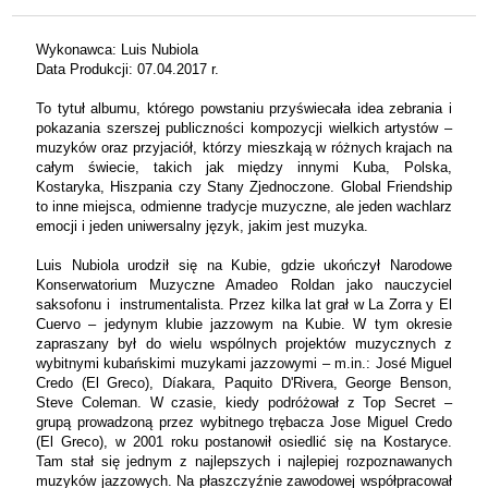
Wykonawca: Luis Nubiola
Data Produkcji: 07.04.2017 r.
To tytuł albumu, którego powstaniu przyświecała idea zebrania i
pokazania szerszej publiczności kompozycji wielkich artystów –
muzyków oraz przyjaciół, którzy mieszkają w różnych krajach na
całym świecie, takich jak między innymi Kuba, Polska,
Kostaryka, Hiszpania czy Stany Zjednoczone. Global Friendship
to inne miejsca, odmienne tradycje muzyczne, ale jeden wachlarz
emocji i jeden uniwersalny język, jakim jest muzyka.
Luis Nubiola urodził się na Kubie, gdzie ukończył Narodowe
Konserwatorium Muzyczne Amadeo Roldan jako nauczyciel
saksofonu i instrumentalista. Przez kilka lat grał w La Zorra y El
Cuervo – jedynym klubie jazzowym na Kubie. W tym okresie
zapraszany był do wielu wspólnych projektów muzycznych z
wybitnymi kubańskimi muzykami jazzowymi – m.in.: José Miguel
Credo (El Greco), Díakara, Paquito D'Rivera, George Benson,
Steve Coleman. W czasie, kiedy podróżował z Top Secret –
grupą prowadzoną przez wybitnego trębacza Jose Miguel Credo
(El Greco), w 2001 roku postanowił osiedlić się na Kostaryce.
Tam stał się jednym z najlepszych i najlepiej rozpoznawanych
muzyków jazzowych. Na płaszczyźnie zawodowej współpracował