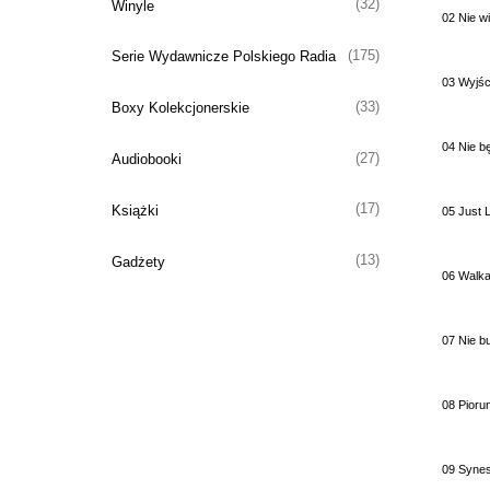
(32)
Winyle
02 Nie w
(175)
Serie Wydawnicze Polskiego Radia
03 Wyjśc
(33)
Boxy Kolekcjonerskie
04 Nie b
(27)
Audiobooki
(17)
Książki
05 Just 
(13)
Gadżety
06 Walk
07 Nie b
08 Pioru
09 Synes