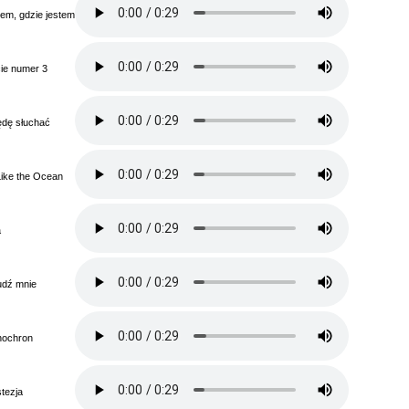
iem, gdzie jestem
ie numer 3
ędę słuchać
Like the Ocean
a
udź mnie
nochron
tezja