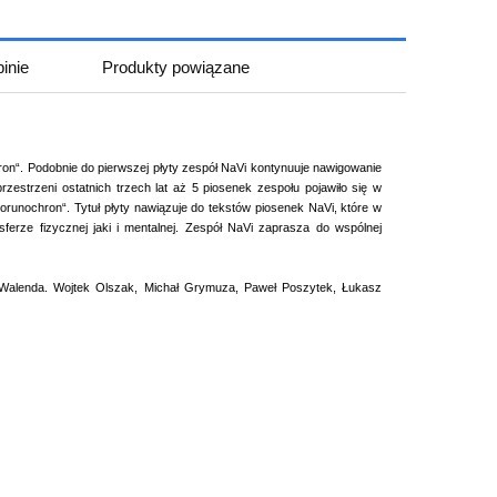
inie
Produkty powiązane
iera ewentualnych kosztów
on“. Podobnie do pierwszej płyty zespół NaVi kontynuuje nawigowanie
estrzeni ostatnich trzech lat aż 5 piosenek zespołu pojawiło się w
iorunochron“. Tytuł płyty nawiązuje do tekstów piosenek NaVi, które w
erze fizycznej jaki i mentalnej. Zespół NaVi zaprasza do wspólnej
a Walenda. Wojtek Olszak, Michał Grymuza, Paweł Poszytek, Łukasz