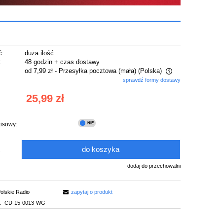
ć:
duża ilość
:
48 godzin + czas dostawy
od 7,99 zł
- Przesyłka pocztowa (mała)
(Polska)
sprawdź formy dostawy
Cena nie zawiera ewentualnych kosztów
25,99 zł
płatności
tisowy:
do koszyka
.
dodaj do przechowalni
olskie Radio
zapytaj o produkt
:
CD-15-0013-WG