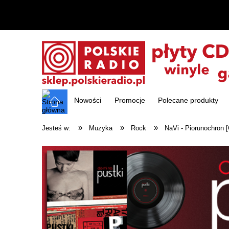
Nowości
Promocje
Polecane produkty
»
»
»
Jesteś w:
Muzyka
Rock
NaVi - Piorunochron 