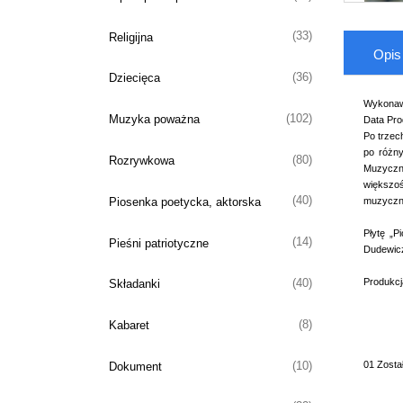
(33)
Religijna
Opis
(36)
Dziecięca
Wykonaw
(102)
Muzyka poważna
Data Prod
Po trzec
po różny
(80)
Rozrywkowa
Muzyczne
większoś
(40)
Piosenka poetycka, aktorska
muzyczne
Płytę „P
(14)
Pieśni patriotyczne
Dudewicz
Produkcj
(40)
Składanki
(8)
Kabaret
01 Został
(10)
Dokument