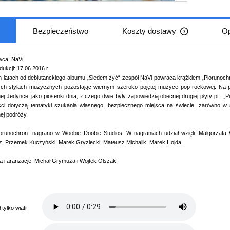
Bezpieczeństwo
Koszty dostawy
Op
Cena nie zaw
ca: NaVi
płatności
ukcji: 17.06.2016 r.
h latach od debiutanckiego albumu „Siedem żyć“ zespół NaVi powraca krążkiem „Piorunochr
ch stylach muzycznych pozostając wiernym szeroko pojętej muzyce pop-rockowej. Na prz
j Jedynce, jako piosenki dnia, z czego dwie były zapowiedzią obecnej drugiej płyty pt.: „P
ci dotyczą tematyki szukania własnego, bezpiecznego miejsca na świecie, zarówno w sf
j podróży.
iorunochron“ nagrano w Woobie Doobie Studios. W nagraniach udział wzięli: Małgorzat
, Przemek Kuczyński, Marek Gryziecki, Mateusz Michalik, Marek Hojda
a i aranżacje: Michał Grymuza i Wojtek Olszak
 tylko wiatr