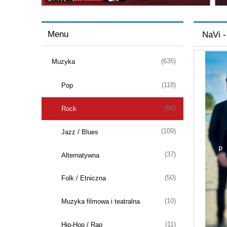
Menu
NaVi -
(635)
Muzyka
(118)
Pop
(96)
Rock
(109)
Jazz / Blues
(37)
Alternatywna
(50)
Folk / Etniczna
(10)
Muzyka filmowa i teatralna
(11)
Hip-Hop / Rap