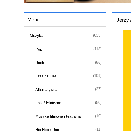
Menu
Jerzy 
(635)
Muzyka
(118)
Pop
(96)
Rock
(109)
Jazz / Blues
(37)
Alternatywna
(50)
Folk / Etniczna
(10)
Muzyka filmowa i teatralna
(11)
Hip-Hop / Rap