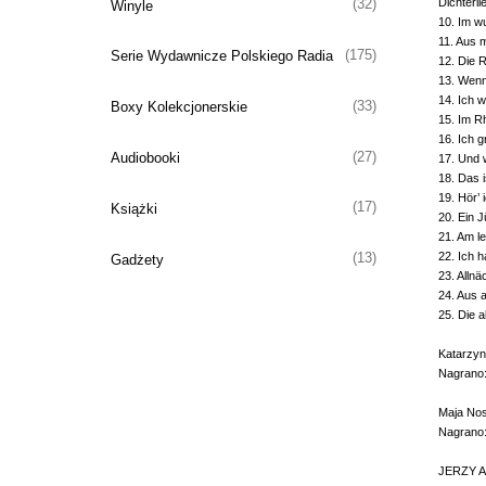
Dichterli
(32)
Winyle
10. Im 
11. Aus 
(175)
Serie Wydawnicze Polskiego Radia
12. Die R
13. Wen
14. Ich 
(33)
Boxy Kolekcjonerskie
15. Im 
16. Ic
(27)
Audiobooki
17. Und 
18. Das 
19. Hör’
(17)
Książki
20. Ein 
21. Am 
22. Ich
(13)
Gadżety
23. Alln
24. Aus
25. Die
Katarzyn
Nagrano:
Maja Nos
Nagrano:
JERZY AR