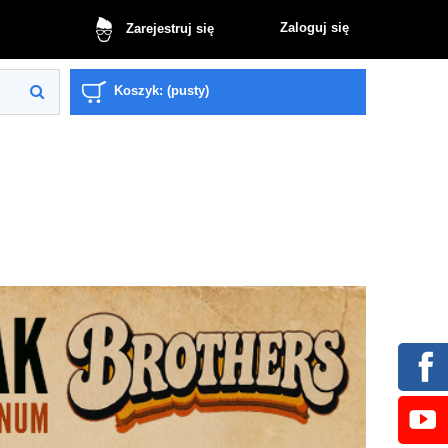
Zaloguj się
Zarejestruj się
Koszyk:
(pusty)