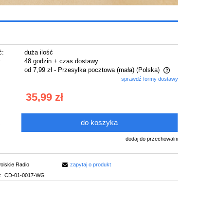
ć:
duża ilość
:
48 godzin + czas dostawy
od 7,99 zł
- Przesyłka pocztowa (mała)
(Polska)
sprawdź formy dostawy
Cena nie zawiera ewentualnych kosztów
35,99 zł
płatności
do koszyka
.
dodaj do przechowalni
olskie Radio
zapytaj o produkt
:
CD-01-0017-WG