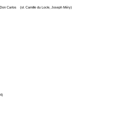
 opery Don Carlos (sł. Camille du Locle, Joseph Méry)
4)