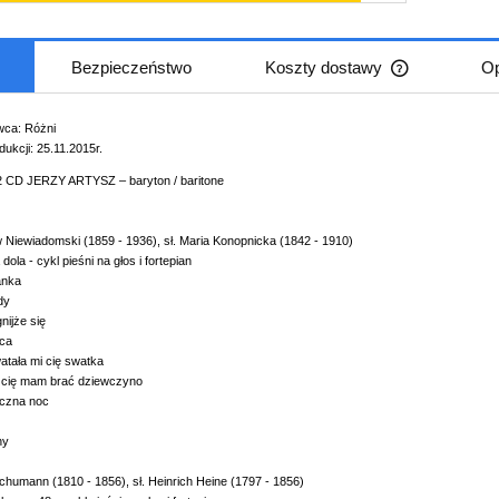
Bezpieczeństwo
Koszty dostawy
Op
Cena nie zaw
ca: Różni
płatności
ukcji: 25.11.2015r.
 CD JERZY ARTYSZ – baryton / baritone
w Niewiadomski (1859 - 1936), sł. Maria Konopnicka (1842 - 1910)
ola - cykl pieśni na głos i fortepian
Kołysanka
 Na gody
ozlegnijże się
Latawica
e swatała mi cię swatka
że cię mam brać dziewczyno
iesięczna noc
. Lny
 Dzwony
chumann (1810 - 1856), sł. Heinrich Heine (1797 - 1856)