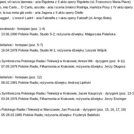
giani, vil razza dannata - aria Rigoletta z II aktu opery Rigoletto (sł. Francesco Maria Piave)
io, mio Carlo… O Carlo, ascolta - aria i scena śmierci Rodriga, markiza Posy z IV aktu
e; la tua meta già vedo - aria Jagona z II aktu opery Otello
aggio!... L'onore! Ladri! - aria Falstaffa z I aktu opery Falstaff (sł. Arrigo Boito)
sołowski - fortepian (poz. 1-4)
 13.06.1990 Polskie Radio, Studio S-2; reżyseria dźwięku: Małgorzata Polańska
tefański - fortepian (poz. 5-7)
 16.04.1978 Polskie Radio, Studio M-1; reżyseria dźwięku: Leszek Wójcik
 Symfoniczna Polskiego Radia i Telewizji w Krakowie; Antoni Wit - dyrygent (poz. 8-11)
 07.09.1979 Polskie Radio, Filharmonia w Krakowie; reżyseria dźwięku: Jerzy Długosz
tefański - fortepian (poz. 12)
 08.02.1981 Polskie Radio; reżyseria dźwięku: Andrzej Lipiński
a Symfoniczna Polskiego Radia i Telewizji w Krakowie; Jacek Kasprzyk - dyrygent (poz. 13-1
 03.04.1976 Polskie Radio, Filharmonia w Krakowie; reżyseria dźwięku: Jerzy Enzinger
a Polskiego Radia i Telewizji w Warszawie; Jan Pruszak - dyrygent (poz. 15, 16, 17, 18)
 05-28.03.1985 Polskie Radio; reżyseria dźwięku: Fryderyk Babiński