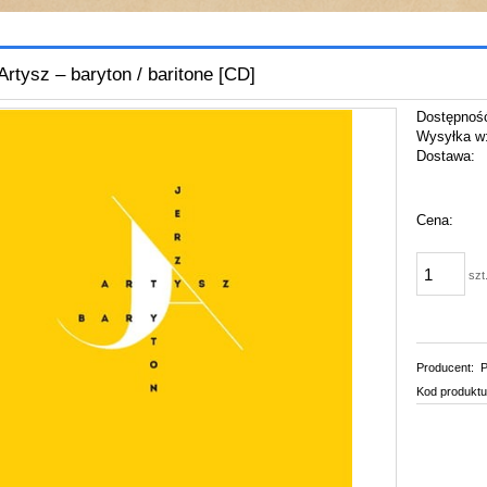
Artysz – baryton / baritone [CD]
Dostępnoś
Wysyłka w
Dostawa:
Cena:
szt
Producent:
P
Kod produktu