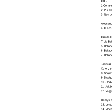
CD 2
1.Come 
2. Pur di
3. Non 
Aless
4. O ces
Claude D
Trois Bal
5. Ba
6. Balla
7. Ba
Tadeusz 
Cztery s
8. Spój
9. Drwi
10. S
11. Jakż
12. Vegg
Henryk Mi
13.
14. Maes