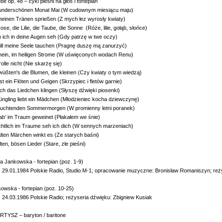
ebe op. 48 – cykl pieśni na głos i fortepian
wunderschönen Monat Mai (W cudownym miesiącu maju)
meinen Tränen sprießen (Z mych łez wyrosły kwiaty)
ose, die Lilie, die Taube, die Sonne (Róże, lilie, gołąb, słońce)
n ich in deine Augen seh (Gdy patrzę w twe oczy)
will meine Seele tauchen (Pragnę duszę mą zanurzyć)
Rhein, im heiligen Strome (W uświęconych wodach Renu)
h grolle nicht (Nie skarżę się)
wüßten's die Blumen, die kleinen (Czy kwiaty o tym wiedzą)
ist ein Flöten und Geigen (Skrzypiec i fletów garnie)
 ich das Liedchen klingen (Słyszę dźwięki piosenki)
Jüngling liebt ein Mädchen (Młodzieniec kocha dziewczynę)
leuchtenden Sommermorgen (W promienny letni poranek)
 hab’ im Traum geweinet (Płakałem we śnie)
ächtlich im Traume seh ich dich (W sennych marzeniach)
 alten Märchen winkt es (Ze starych baśni)
 alten, bösen Lieder (Stare, złe pieśni)
a Jankowska - fortepian (poz. 1-9)
 29.01.1984 Polskie Radio, Studio M-1; opracowanie muzyczne: Bronisław Romaniszyn; reż
owska - fortepian (poz. 10-25)
 24.03.1986 Polskie Radio; reżyseria dźwięku: Zbigniew Kusiak
TYSZ – baryton / baritone