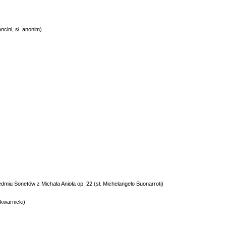
tista Bononcini, sł. anonim)
zyński)
dmiu Sonetów z Michała Anioła op. 22 (sł. Michelangelo Buonarroti)
Skwarnicki)