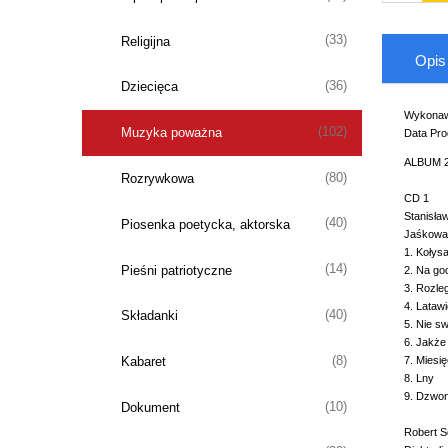
(33)
Religijna
Opis
(36)
Dziecięca
Wykonaw
(102)
Muzyka poważna
Data Prod
ALBUM 2
(80)
Rozrywkowa
CD 1
Stanisła
(40)
Piosenka poetycka, aktorska
Jaśkowa d
1. 
(14)
Pieśni patriotyczne
2.
3. R
4. 
(40)
Składanki
5. Ni
6. Jak
(8)
Kabaret
7. M
8
9.
(10)
Dokument
Robert S