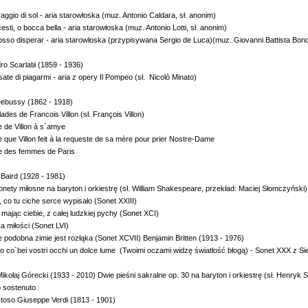
raggio di sol - aria starowłoska (muz. Antonio Caldara, sł. anonim)
cesti, o bocca bella - aria starowłoska (muz. Antonio Lotti, sł. anonim)
posso disperar - aria starowłoska (przypisywana Sergio de Luca)(muz. Giovanni Bat
andro Scarlatii (1859 - 1936)
sate di piagarmi - aria z opery Il Pompeo (sł. Nicolò Minato)
ebussy (1862 - 1918)
lades de Francois Villon (sł. François Villon)
llade de Villon à s`amye
de que Villon feit à la requeste de sa mère pour prier Nostre-Dame
llade des femmes de Paris
Baird (1928 - 1981)
onety miłosne na baryton i orkiestrę (sł. William Shakespeare, przekład: Maciej Słomc
rz, co tu ciche serce wypisało (Sonet XXIII)
ę, mając ciebie, z całej ludzkiej pychy (Sonet XCI)
łodka miłości (Sonet LVI)
e podobna zimie jest rozłąka (Sonet XCVII) Benjamin Britten (1913 - 1976)
io co`bei vostri occhi un dolce lume (Twoimi oczami widzę światłość błogą) - Sonet XXX z Sie
kołaj Górecki (1933 - 2010) Dwie pieśni sakralne op. 30 na baryton i orkiestrę (sł. Henryk 
 Lento sostenuto
toso Giuseppe Verdi (1813 - 1901)