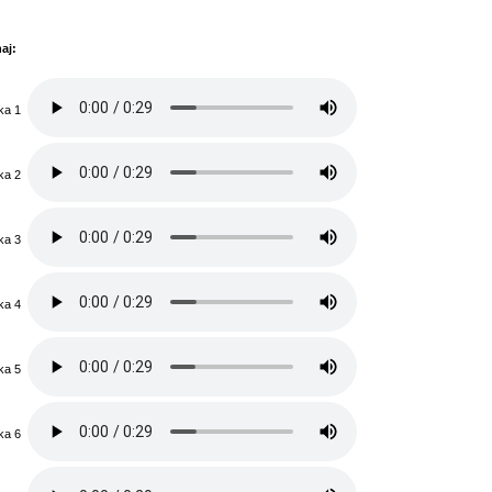
aj:
ka 1
ka 2
ka 3
ka 4
ka 5
ka 6