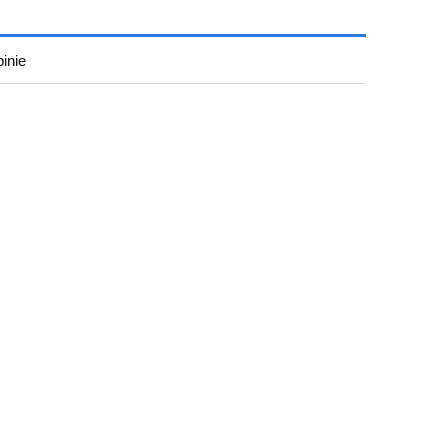
inie
iera ewentualnych kosztów