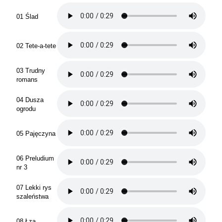
01 Ślad
02 Tete-a-tete
03 Trudny
romans
04 Dusza
ogrodu
05 Pajęczyna
06 Preludium
nr 3
07 Lekki rys
szaleństwa
08 Łza