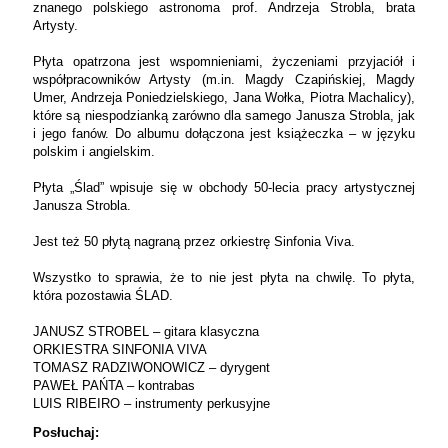
znanego polskiego astronoma prof. Andrzeja Strobla, brata
Artysty.
Płyta opatrzona jest wspomnieniami, życzeniami przyjaciół i
współpracowników Artysty (m.in. Magdy Czapińskiej, Magdy
Umer, Andrzeja Poniedzielskiego, Jana Wołka, Piotra Machalicy),
które są niespodzianką zarówno dla samego Janusza Strobla, jak
i jego fanów. Do albumu dołączona jest książeczka – w języku
polskim i angielskim.
Płyta „Ślad” wpisuje się w obchody 50-lecia pracy artystycznej
Janusza Strobla.
Jest też 50 płytą nagraną przez orkiestrę Sinfonia Viva.
Wszystko to sprawia, że to nie jest płyta na chwilę. To płyta,
która pozostawia ŚLAD.
JANUSZ STROBEL – gitara klasyczna
ORKIESTRA SINFONIA VIVA
TOMASZ RADZIWONOWICZ – dyrygent
PAWEŁ PAŃTA – kontrabas
LUIS RIBEIRO – instrumenty perkusyjne
Posłuchaj: