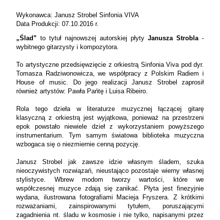
Wykonawca: Janusz Strobel Sinfonia VIVA
Data Produkcji: 07.10.2016 r.
„Ślad”
to tytuł najnowszej autorskiej płyty
Janusza Strobla
-
wybitnego gitarzysty i kompozytora.
To artystyczne przedsięwzięcie z orkiestrą Sinfonia Viva pod dyr.
Tomasza Radziwonowicza, we współpracy z Polskim Radiem i
House of music. Do jego realizacji Janusz Strobel zaprosił
również artystów: Pawła Pańtę i Luisa Ribeiro.
Rola tego dzieła w literaturze muzycznej łączącej gitarę
klasyczną z orkiestrą jest wyjątkowa, ponieważ na przestrzeni
epok powstało niewiele dzieł z wykorzystaniem powyższego
instrumentarium. Tym samym światowa biblioteka muzyczna
wzbogaca się o niezmiernie cenną pozycję.
Janusz Strobel jak zawsze idzie własnym śladem, szuka
nieoczywistych rozwiązań, nieustająco pozostaje wierny własnej
stylistyce. Wbrew modom tworzy wartości, które we
współczesnej muzyce zdają się zanikać. Płyta jest finezyjnie
wydana, ilustrowana fotografiami Macieja Fryszera. Z krótkimi
rozważaniami, zainspirowanymi tytułem, poruszającymi
zagadnienia nt. śladu w kosmosie i nie tylko, napisanymi przez