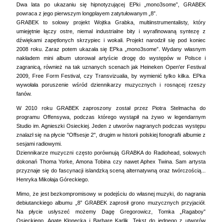
Dwa lata po ukazaniu się hipnotyzującej EPki „mono3some”, GRABEK
powraca z jego pierwszym longplayem zatytułowanym „8”.
GRABEK to solowy projekt Wojtka Grabka, multiinstrumentalisty, który
umiejętnie łączy ostre, niemal industrialne bity i wyrafinowaną syntezę z
dźwiękami zapętlonych skrzypiec i wokali. Projekt narodził się pod koniec
2008 roku. Zaraz potem ukazała się EPka „mono3some”. Wydany własnym
nakładem mini album utorował artyście drogę do występów w Polsce i
zagranicą, również na tak uznanych scenach jak Heineken Open'er Festival
2009, Free Form Festival, czy Transvizualia, by wymienić tylko kilka. EPka
wywołała poruszenie wśród dziennikarzy muzycznych i rosnącej rzeszy
fanów.
W 2010 roku GRABEK zaproszony został przez Piotra Stelmacha do
programu Offensywa, podczas którego wystąpił na żywo w legendarnym
Studio im. Agnieszki Osieckiej. Jeden z utworów nagranych podczas występu
znalazł się na płycie "Offsesje 2", drugim w historii polskiej fonografii albumie z
sesjami radiowymi.
Dziennikarze muzyczni często porównują GRABKA do Radiohead, solowych
dokonań Thoma Yorke, Amona Tobina czy nawet Aphex Twina. Sam artysta
przyznaje się do fascynacji islandzką sceną alternatywną oraz twórczością...
Henryka Mikołaja Góreckiego.
Mimo, że jest bezkompromisowy w podejściu do własnej muzyki, do nagrania
debiutanckiego albumu „8” GRABEK zaprosił grono muzycznych przyjaciół.
Na płycie usłyszeć możemy Dagę Gregorowicz, Tomka „Ragaboy”
Osieckiego, Agatę Klonecką i Barbarę Karlik. Tekst do jednego z utworów