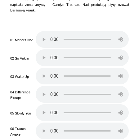
napisała żona artysty – Carolyn Trotman. Nad produkcją płyty czuwał
Bartłomiej Frank.
01 Matters Not
02 So Vulgar
03 Wake Up
04 Difference
Except
05 Slowly You
06 Traces
Awake