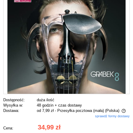
Dostępność:
duża ilość
Wysyłka w:
48 godzin + czas dostawy
Dostawa:
od 7,99 zł
- Przesyłka pocztowa (mała)
(Polska)
sprawdź formy dostawy
Cena nie zawiera ewentualnych kosztów płatności
34,99 zł
Cena: