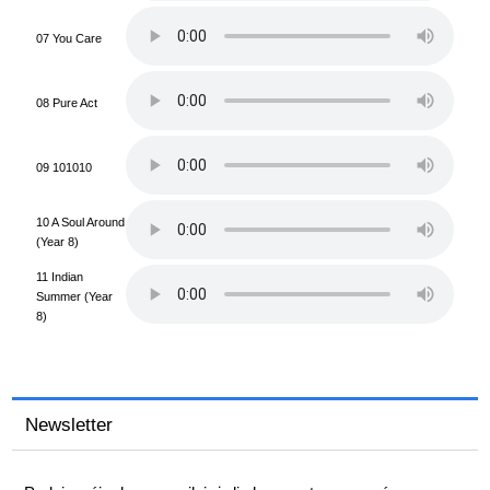
07 You Care
08 Pure Act
09 101010
10 A Soul Around
(Year 8)
11 Indian
Summer (Year
8)
Newsletter