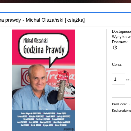
a prawdy - Michał Olszański [książka]
Dostępnoś
Wysyłka w
Dostawa:
Cena nie zawiera ewentualnych kosztów
Cena:
płatności
szt
Producent:
-
Kod produktu