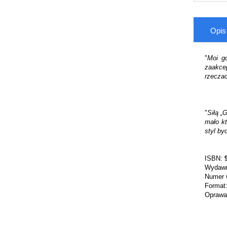
Opis
"
Moi g
zaakcep
rzeczac
"
Siłą „
mało kt
styl by
ISBN:
Wydawn
Numer 
Format
Oprawa: