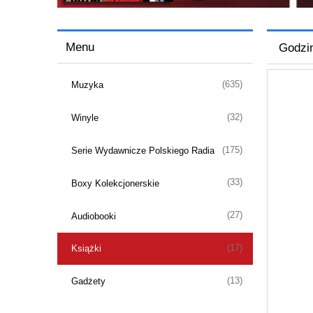
Menu
Godzin
(635)
Muzyka
(32)
Winyle
(175)
Serie Wydawnicze Polskiego Radia
(33)
Boxy Kolekcjonerskie
(27)
Audiobooki
(17)
Książki
(13)
Gadżety