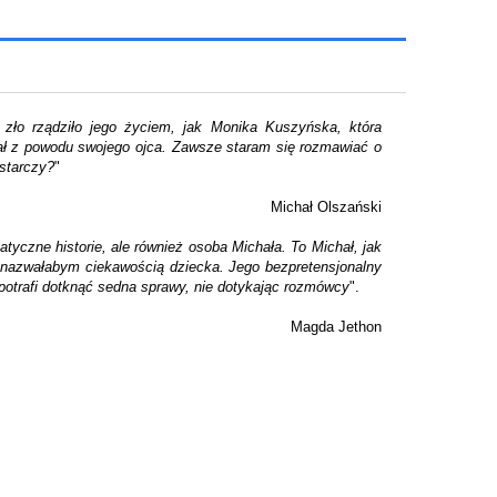
zło rządziło jego życiem, jak Monika Kuszyńska, która
iał z powodu swojego ojca. Zawsze staram się rozmawiać o
starczy?
"
Michał Olszański
tyczne historie, ale również osoba Michała. To Michał, jak
ą nazwałabym ciekawością dziecka. Jego bezpretensjonalny
 potrafi dotknąć sedna sprawy, nie dotykając rozmówcy
".
Magda Jethon