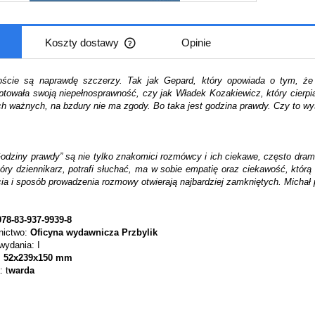
Koszty dostawy
Opinie
Cena nie zawiera ewentualnych kosztów
oście są naprawdę szczerzy. Tak jak Gepard, który opowiada o tym, że 
płatności
towała swoją niepełnosprawność, czy jak Władek Kozakiewicz, który cierp
h ważnych, na bzdury nie ma zgody. Bo taka jest godzina prawdy. Czy to wy
Godziny prawdy” są nie tylko znakomici rozmówcy i ich ciekawe, często drama
óry dziennikarz, potrafi słuchać, ma w sobie empatię oraz ciekawość, któr
cia i sposób prowadzenia rozmowy otwierają najbardziej zamkniętych. Michał
978-83-937-9939-8
ictwo:
Oficyna wydawnicza Przbylik
wydania: I
:
52x239x150 mm
 t
warda