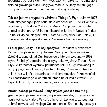
legendą.
Ale jest skromnym, wyciszonym artystą. Trzyma się z
dala od głównego nurtu i nagrywa rzadko. A kiedy to robi, jego
muzyka przypomina o tym jak jest istotną postacią.
Tak też jest w przypadku „Private Things”.
Eryk Kulm w 1975
roku jako początkujący perkusista wyjechał do USA uczyć się w
prestiżowym Berklee College of Music. Ale prawdziwe szlify
zdobył grając przez 15 lat na ulicach i w klubach Nowego Jorku.
To nauczyło go jak grać jazz. Dlatego kiedy wrócił do Polski, z
miejsca dostał angaż do grupy Zbigniewa Namysłowskiego.
I dalej grał już tylko z najlepszymi:
Leszkiem Możdżerem,
Piotrem Wojtasikiem czy Janem Ptaszynem Wróblewskim.
Założył własny skład Quintessence z którym wydana w 1992
płyta „Birthday” zdobyła miano płyty roku wg Jazz Forum. Sam
Eryk Kulm został wybrany perkusistą roku i z ugruntowaną już
pozycją wydawał kolejne, świetne albumy. Zawsze na trochę
znikał, ale w końcu pojawiał się z dobrą muzyką. Przeciwności
losu zatrzymały go w ostatnich latach na dłuższą chwilę. Ale
Eryk Kulm czuł, że musi wrócić, że coś go ciągnie.
Album zaczął postawać kiedy artysta jeszcze nie mógł
grać:
w jego głowie pojawiały się nowe melodie, motywy które
nagrywał na dyktafon. W końcu było ich tak wiele, że postawił
zebrać nowy skład swojego Quintessence. Sam nie był pewny co