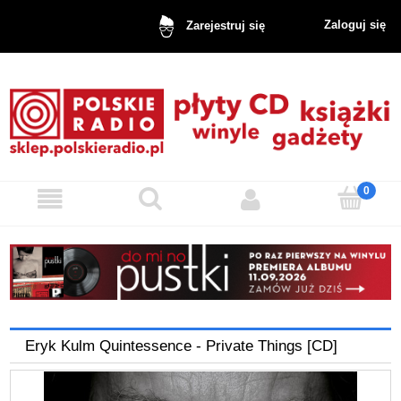
Zaloguj się
Zarejestruj się
Eryk Kulm Quintessence - Private Things [CD]