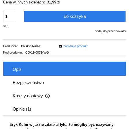
Cena w innych sklepach:
31,99 zł
do koszyka
szt.
dodaj do przechowalni
Producent:
Polskie Radio
zapytaj o produkt
Kod produktu:
CD-11-0071-WG
Opis
Bezpieczeństwo
Koszty dostawy
Cena nie zawiera ewentualnych kosztów płatności
Opinie
(1)
Eryk Kulm w jazzie zdziałał tyle, że mógłby być nazywany