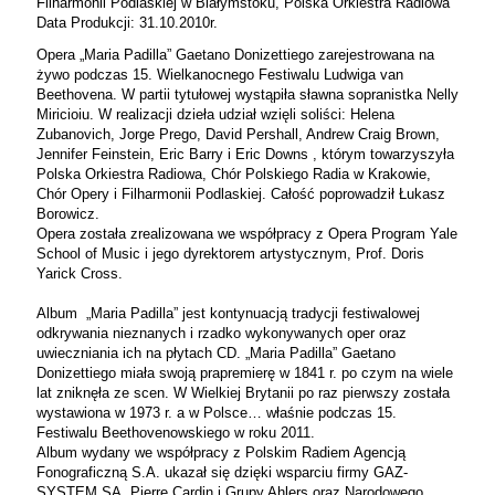
Filharmonii Podlaskiej w Białymstoku, Polska Orkiestra Radiowa
Data Produkcji: 31.10.2010r.
Opera „Maria Padilla” Gaetano Donizettiego zarejestrowana na
żywo podczas 15. Wielkanocnego Festiwalu Ludwiga van
Beethovena. W partii tytułowej wystąpiła sławna sopranistka Nelly
Miricioiu. W realizacji dzieła udział wzięli soliści: Helena
Zubanovich, Jorge Prego, David Pershall, Andrew Craig Brown,
Jennifer Feinstein, Eric Barry i Eric Downs , którym towarzyszyła
Polska Orkiestra Radiowa, Chór Polskiego Radia w Krakowie,
Chór Opery i Filharmonii Podlaskiej. Całość poprowadził Łukasz
Borowicz.
Opera została zrealizowana we współpracy z Opera Program Yale
School of Music i jego dyrektorem artystycznym, Prof. Doris
Yarick Cross.
Album „Maria Padilla” jest kontynuacją tradycji festiwalowej
odkrywania nieznanych i rzadko wykonywanych oper oraz
uwieczniania ich na płytach CD. „Maria Padilla” Gaetano
Donizettiego miała swoją prapremierę w 1841 r. po czym na wiele
lat zniknęła ze scen. W Wielkiej Brytanii po raz pierwszy została
wystawiona w 1973 r. a w Polsce… właśnie podczas 15.
Festiwalu Beethovenowskiego w roku 2011.
Album wydany we współpracy z Polskim Radiem Agencją
Fonograficzną S.A. ukazał się dzięki wsparciu firmy GAZ-
SYSTEM SA, Pierre Cardin i Grupy Ahlers oraz Narodowego