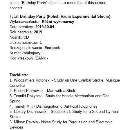
piece. “Birthday Party” album is a recording of this unique
concert.
Tytuł:
Birthday Party (Polish Radio Experimental Studio)
Wykonawca/autor:
Różni wykonawcy
Data premiery:
2019-10-04
Rok nagrania:
2019
Nośnik:
CD
Liczba nośników:
1
Rodzaj opakowania:
Ecopack
Numer katalogowy: -
Kod kreskowy (EAN): -
Tracklista:
1. Włodzimierz Kotoński - Study on One Cymbal Stroke. Musique
Concréte
2. Robert Piotrowicz - Man with a Stick
3. Teoniki Rożynek - Study for Handle Mechanism and One
Spring
4. Tomek Mirt - Disintegration of Artificial Idiophones
5. Cezary Duchnowski - Sequenza I. Study for a Second Cymbal
Stroke
6. Miłosz Pękala - Noise Study for Percussion and Electronic
Devices