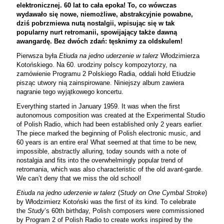
elektronicznej. 60 lat to cała epoka! To, co wówczas
wydawało się nowe, niemożliwe, abstrakcyjnie powabne,
dziś pobrzmiewa nutą nostalgii, wpisując się w tak
popularny nurt retromanii, spowijający także dawną
awangardę. Bez dwóch zdań: tęsknimy za oldskulem!
Pierwsza była
Etiuda na jedno uderzenie w talerz
Włodzimierza
Kotońskiego. Na 60. urodziny polscy kompozytorzy, na
zamówienie Programu 2 Polskiego Radia, oddali hołd Etiudzie
pisząc utwory nią zainspirowane. Niniejszy album zawiera
nagranie tego wyjątkowego koncertu.
Everything started in January 1959. It was when the first
autonomous composition was created at the Experimental Studio
of Polish Radio, which had been established only 2 years earlier.
The piece marked the beginning of Polish electronic music, and
60 years is an entire era! What seemed at that time to be new,
impossible, abstractly alluring, today sounds with a note of
nostalgia and fits into the overwhelmingly popular trend of
retromania, which was also characteristic of the old avant-garde.
We can’t deny that we miss the old school!
Etiuda na jedno uderzenie w talerz
(
Study on One Cymbal Stroke
)
by Włodzimierz Kotoński was the first of its kind. To celebrate
the
Study
’s 60th birthday, Polish composers were commissioned
by Program 2 of Polish Radio to create works inspired by the