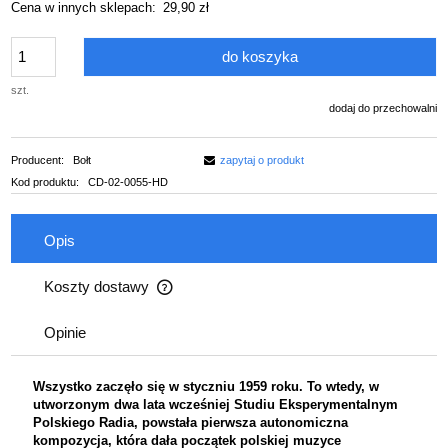
Cena w innych sklepach:
29,90 zł
do koszyka
szt.
dodaj do przechowalni
Producent:
Bołt
zapytaj o produkt
Kod produktu:
CD-02-0055-HD
Opis
Koszty dostawy
Cena nie zawiera ewentualnych kosztów płatności
Opinie
Wszystko zaczęło się w styczniu 1959 roku. To wtedy, w
utworzonym dwa lata wcześniej Studiu Eksperymentalnym
Polskiego Radia, powstała pierwsza autonomiczna
kompozycja, która dała początek polskiej muzyce