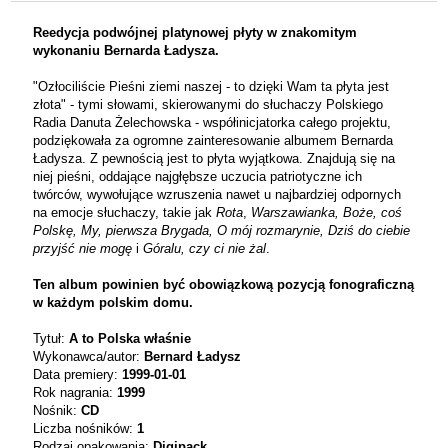
Reedycja podwójnej platynowej płyty w znakomitym
wykonaniu Bernarda Ładysza.
"Ozłociliście Pieśni ziemi naszej - to dzięki Wam ta płyta jest
złota" - tymi słowami, skierowanymi do słuchaczy Polskiego
Radia Danuta Żelechowska - współinicjatorka całego projektu,
podziękowała za ogromne zainteresowanie albumem Bernarda
Ładysza. Z pewnością jest to płyta wyjątkowa. Znajdują się na
niej pieśni, oddające najgłębsze uczucia patriotyczne ich
twórców, wywołujące wzruszenia nawet u najbardziej odpornych
na emocje słuchaczy, takie jak
Rota
,
Warszawianka, Boże, coś
Polskę, My, pierwsza Brygada, O mój rozmarynie, Dziś do ciebie
przyjść nie mogę
i
Góralu, czy ci nie żal
.
Ten album powinien być obowiązkową pozycją fonograficzną
w każdym polskim domu.
Tytuł:
A to Polska właśnie
Wykonawca/autor:
Bernard Ładysz
Data premiery:
1999-01-01
Rok nagrania:
1999
Nośnik:
CD
Liczba nośników:
1
Rodzaj opakowania:
Digipack