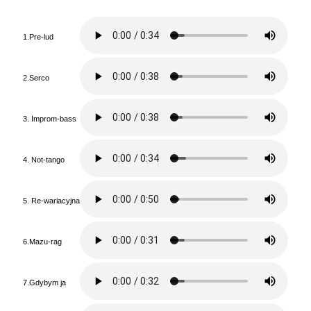
1.Pre-lud
2.Serco
3. Improm-bass
4. Not-tango
5. Re-wariacyjna
6.Mazu-rag
7.Gdybym ja