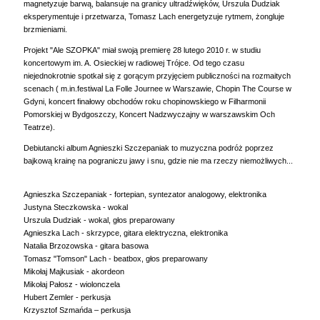
magnetyzuje barwą, balansuje na granicy ultradźwięków, Urszula Dudziak
eksperymentuje i przetwarza, Tomasz Lach energetyzuje rytmem, żongluje
brzmieniami.
Projekt "Ale SZOPKA" miał swoją premierę 28 lutego 2010 r. w studiu
koncertowym im. A. Osieckiej w radiowej Trójce. Od tego czasu
niejednokrotnie spotkał się z gorącym przyjęciem publiczności na rozmaitych
scenach ( m.in.festiwal La Folle Journee w Warszawie, Chopin The Course w
Gdyni, koncert finałowy obchodów roku chopinowskiego w Filharmonii
Pomorskiej w Bydgoszczy, Koncert Nadzwyczajny w warszawskim Och
Teatrze).
Debiutancki album Agnieszki Szczepaniak to muzyczna podróż poprzez
bajkową krainę na pograniczu jawy i snu, gdzie nie ma rzeczy niemożliwych...
Agnieszka Szczepaniak - fortepian, syntezator analogowy, elektronika
Justyna Steczkowska - wokal
Urszula Dudziak - wokal, głos preparowany
Agnieszka Lach - skrzypce, gitara elektryczna, elektronika
Natalia Brzozowska - gitara basowa
Tomasz "Tomson" Lach - beatbox, głos preparowany
Mikołaj Majkusiak - akordeon
Mikołaj Pałosz - wiolonczela
Hubert Zemler - perkusja
Krzysztof Szmańda – perkusja