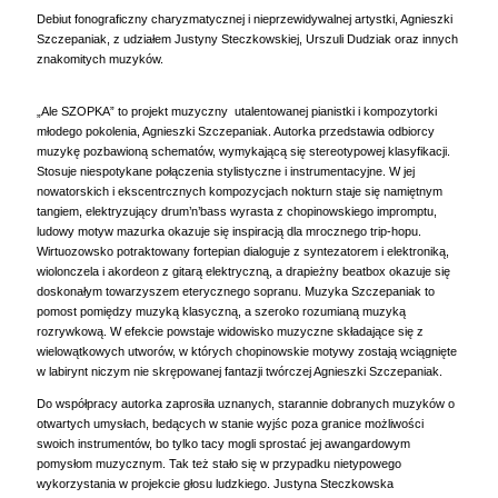
Debiut fonograficzny charyzmatycznej i nieprzewidywalnej artystki, Agnieszki
Szczepaniak, z udziałem Justyny Steczkowskiej, Urszuli Dudziak oraz innych
znakomitych muzyków.
„Ale SZOPKA” to projekt muzyczny utalentowanej pianistki i kompozytorki
młodego pokolenia, Agnieszki Szczepaniak. Autorka przedstawia odbiorcy
muzykę pozbawioną schematów, wymykającą się stereotypowej klasyfikacji.
Stosuje niespotykane połączenia stylistyczne i instrumentacyjne. W jej
nowatorskich i ekscentrcznych kompozycjach nokturn staje się namiętnym
tangiem, elektryzujący drum’n’bass wyrasta z chopinowskiego impromptu,
ludowy motyw mazurka okazuje się inspiracją dla mrocznego trip-hopu.
Wirtuozowsko potraktowany fortepian dialoguje z syntezatorem i elektroniką,
wiolonczela i akordeon z gitarą elektryczną, a drapieżny beatbox okazuje się
doskonałym towarzyszem eterycznego sopranu. Muzyka Szczepaniak to
pomost pomiędzy muzyką klasyczną, a szeroko rozumianą muzyką
rozrywkową. W efekcie powstaje widowisko muzyczne składające się z
wielowątkowych utworów, w których chopinowskie motywy zostają wciągnięte
w labirynt niczym nie skrępowanej fantazji twórczej Agnieszki Szczepaniak.
Do współpracy autorka zaprosiła uznanych, starannie dobranych muzyków o
otwartych umysłach, bedących w stanie wyjśc poza granice możliwości
swoich instrumentów, bo tylko tacy mogli sprostać jej awangardowym
pomysłom muzycznym. Tak też stało się w przypadku nietypowego
wykorzystania w projekcie głosu ludzkiego. Justyna Steczkowska