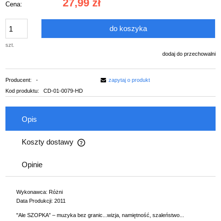
27,99 zł
Cena:
do koszyka
szt.
dodaj do przechowalni
Producent:
-
zapytaj o produkt
Kod produktu:
CD-01-0079-HD
Opis
Koszty dostawy
Cena nie zawiera ewentualnych kosztów płatności
Opinie
Wykonawca: Różni
Data Produkcji: 2011
"Ale SZOPKA” – muzyka bez granic...wizja, namiętność, szaleństwo...