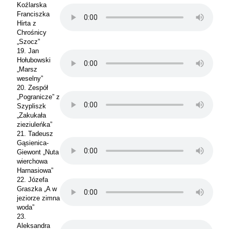
Koźlarska
Franciszka
Hirta z
Chrośnicy
„Szocz”
19. Jan
Hołubowski
„Marsz
weselny”
20. Zespół
„Pogranicze” z
Szypliszk
„Zakukała
zieziuleńka”
21. Tadeusz
Gąsienica-
Giewont „Nuta
wierchowa
Harnasiowa”
22. Józefa
Graszka „A w
jeziorze zimna
woda”
23.
Aleksandra