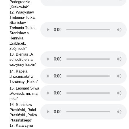
Podegrodzia
„Krakowiak”
12. Władysław
Trebunia-Tutka,
Stanisław
Trebunia-Tutka,
Stanisław s.
Henryka
„Sablicek,
zbójnicek”
13. Bienias „A
schodźcie sia
wszyscy ludzie”
14. Kapela
„Trzcinicoki” z
Trzcinicy „Polka”
15. Leonard Śliwa
„Powiedz mi, ma
miła”
16. Stanisław
Ptasiński, Rafał
Ptasiński „Polka
Ptasińskiego”
17. Katarzyna