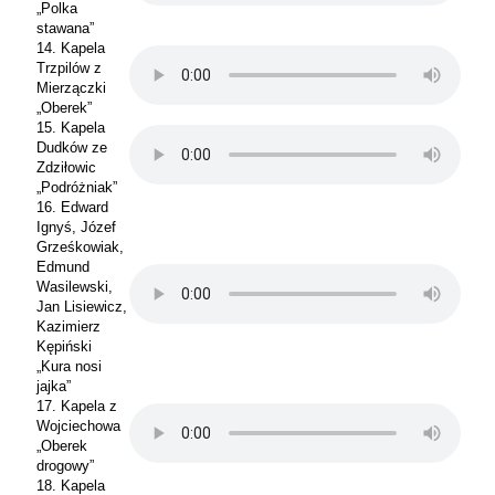
„Polka
stawana”
14. Kapela
Trzpilów z
Mierzączki
„Oberek”
15. Kapela
Dudków ze
Zdziłowic
„Podróżniak”
16. Edward
Ignyś, Józef
Grześkowiak,
Edmund
Wasilewski,
Jan Lisiewicz,
Kazimierz
Kępiński
„Kura nosi
jajka”
17. Kapela z
Wojciechowa
„Oberek
drogowy”
18. Kapela