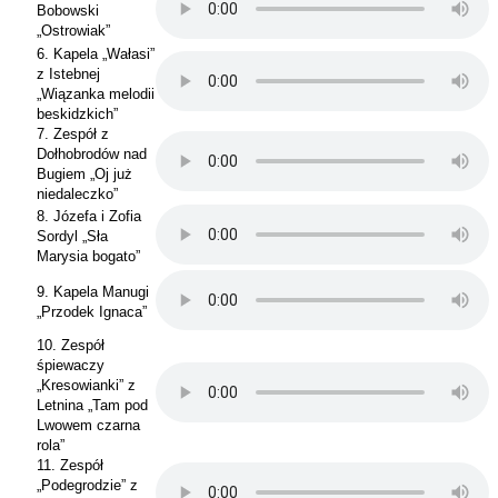
Bobowski
„Ostrowiak”
6. Kapela „Wałasi”
z Istebnej
„Wiązanka melodii
beskidzkich”
7. Zespół z
Dołhobrodów nad
Bugiem „Oj już
niedaleczko”
8. Józefa i Zofia
Sordyl „Sła
Marysia bogato”
9. Kapela Manugi
„Przodek Ignaca”
10. Zespół
śpiewaczy
„Kresowianki” z
Letnina „Tam pod
Lwowem czarna
rola”
11. Zespół
„Podegrodzie” z