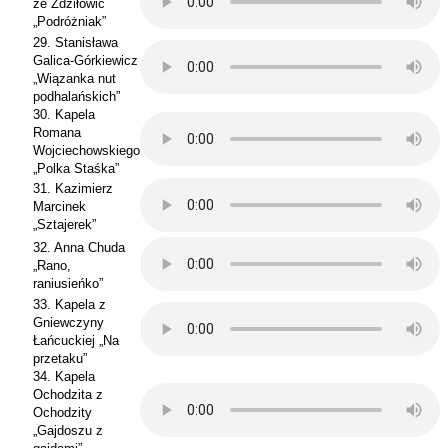
ze Zdziłowic
„Podróżniak”
29. Stanisława
Galica-Górkiewicz
„Wiązanka nut
podhalańskich”
30. Kapela
Romana
Wojciechowskiego
„Polka Staśka”
31. Kazimierz
Marcinek
„Sztajerek”
32. Anna Chuda
„Rano,
raniusieńko”
33. Kapela z
Gniewczyny
Łańcuckiej „Na
przetaku”
34. Kapela
Ochodzita z
Ochodzity
„Gajdoszu z