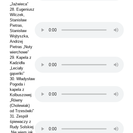
„Jaźwieca”
28. Eugeniusz
Wilczek,
Stanisław
Pietras,
Stanisław
Wojtyszka,
Andrzej
Pietras „Nuty
wierchowe”
29. Kapela z
Kadzidła
„Leciały
gąseńki”
30. Władysław
Pogoda i
kapela z
Kolbuszowej
„Równy
(Cholewiak)
od Trzesówki”
31. Zespół
śpiewaczy z
Rudy Solskiej
„Nie wiem jak