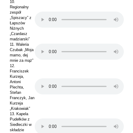
10.
Regionalny
zespół
„Spiszacy” z
Łapszów
Niżnych
„Czardasz
madziarski”
11. Waleria
Czubak „Moja
mamo, dej
mnie za mąż”
12.
Franciszek
Kurzeja,
Antoni
Plechta,
Stefan
Franczyk, Jan
Kurzeja
„Krakowiak”
13. Kapela
Pudełków z
Siedleczki w
składzie