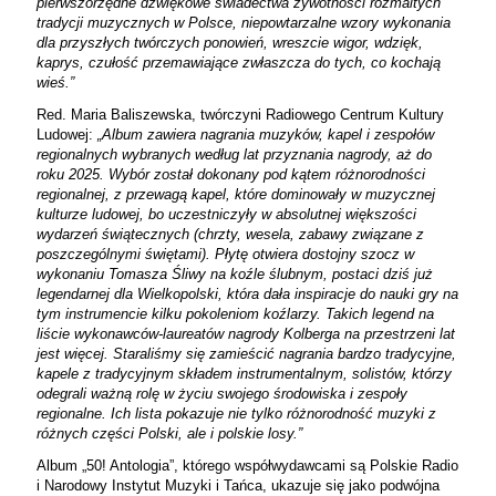
pierwszorzędne dźwiękowe świadectwa żywotności rozmaitych
tradycji muzycznych w Polsce, niepowtarzalne wzory wykonania
dla przyszłych twórczych ponowień, wreszcie wigor, wdzięk,
kaprys, czułość przemawiające zwłaszcza do tych, co kochają
wieś.”
Red. Maria Baliszewska, twórczyni Radiowego Centrum Kultury
Ludowej:
„Album zawiera nagrania muzyków, kapel i zespołów
regionalnych wybranych według lat przyznania nagrody, aż do
roku 2025. Wybór został dokonany pod kątem różnorodności
regionalnej, z przewagą kapel, które dominowały w muzycznej
kulturze ludowej, bo uczestniczyły w absolutnej większości
wydarzeń świątecznych (chrzty, wesela, zabawy związane z
poszczególnymi świętami). Płytę otwiera dostojny szocz w
wykonaniu Tomasza Śliwy na koźle ślubnym, postaci dziś już
legendarnej dla Wielkopolski, która dała inspiracje do nauki gry na
tym instrumencie kilku pokoleniom koźlarzy. Takich legend na
liście wykonawców-laureatów nagrody Kolberga na przestrzeni lat
jest więcej. Staraliśmy się zamieścić nagrania bardzo tradycyjne,
kapele z tradycyjnym składem instrumentalnym, solistów, którzy
odegrali ważną rolę w życiu swojego środowiska i zespoły
regionalne. Ich lista pokazuje nie tylko różnorodność muzyki z
różnych części Polski, ale i polskie losy.”
Album „50! Antologia”, którego współwydawcami są Polskie Radio
i Narodowy Instytut Muzyki i Tańca, ukazuje się jako podwójna