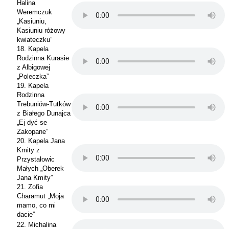
Halina
Weremczuk
„Kasiuniu,
Kasiuniu różowy
kwiateczku”
18. Kapela
Rodzinna Kurasie
z Albigowej
„Poleczka”
19. Kapela
Rodzinna
Trebuniów-Tutków
z Białego Dunajca
„Ej dyć se
Zakopane”
20. Kapela Jana
Kmity z
Przystałowic
Małych „Oberek
Jana Kmity”
21. Zofia
Charamut „Moja
mamo, co mi
dacie”
22. Michalina