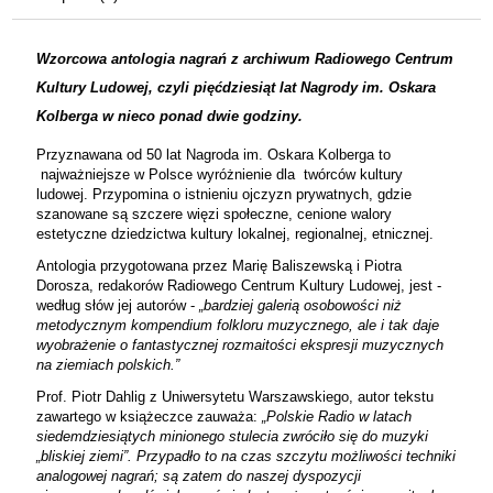
Wzorcowa antologia nagrań z archiwum Radiowego Centrum
Kultury Ludowej, czyli pięćdziesiąt lat Nagrody im. Oskara
Kolberga w nieco ponad dwie godziny.
Przyznawana od 50 lat Nagroda im. Oskara Kolberga to
najważniejsze w Polsce wyróżnienie dla twórców kultury
ludowej. Przypomina o istnieniu ojczyzn prywatnych, gdzie
szanowane są szczere więzi społeczne, cenione walory
estetyczne dziedzictwa kultury lokalnej, regionalnej, etnicznej.
Antologia przygotowana przez Marię Baliszewską i Piotra
Dorosza, redakorów Radiowego Centrum Kultury Ludowej, jest -
według słów jej autorów -
„bardziej galerią osobowości niż
metodycznym kompendium folkloru muzycznego, ale i tak daje
wyobrażenie o fantastycznej rozmaitości ekspresji muzycznych
na ziemiach polskich.”
Prof. Piotr Dahlig z Uniwersytetu Warszawskiego, autor tekstu
zawartego w książeczce zauważa:
„Polskie Radio w latach
siedemdziesiątych minionego stulecia zwróciło się do muzyki
„bliskiej ziemi”. Przypadło to na czas szczytu możliwości techniki
analogowej nagrań; są zatem do naszej dyspozycji