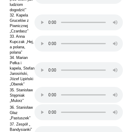
ludziom
dogodzić”
32. Kapela
Grucelów z
Piwnicznej
„Czardasz”
33. Anna
Kupczak „Hej,
a polana,
polana”
34. Marian
Pełka i
kapela, Stefan
Jarosiński,
Józef Lipiński
„Oberek”
35. Stanisław
Stępniak
„Mulorz”
36. Stanisław
Głaz
„Pastuszek”
37. Zespół „
Bandysianki”