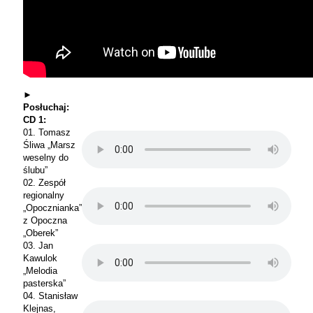
►
Posłuchaj:
CD 1:
01. Tomasz
Śliwa „Marsz
weselny do
ślubu”
02. Zespół
regionalny
„Opocznianka”
z Opoczna
„Oberek”
03. Jan
Kawulok
„Melodia
pasterska”
04. Stanisław
Klejnas,