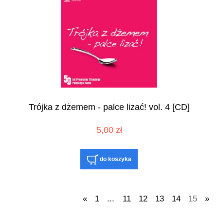
Trójka z dżemem - palce lizać! vol. 4 [CD]
5,00 zł
do koszyka
«
1
...
11
12
13
14
15
»