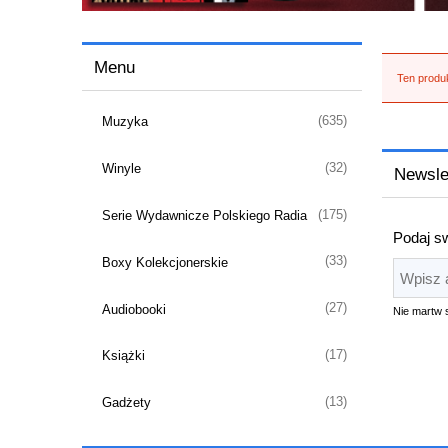
Menu
Ten produk
(635)
Muzyka
(32)
Winyle
Newsle
(175)
Serie Wydawnicze Polskiego Radia
Podaj sw
(33)
Boxy Kolekcjonerskie
(27)
Audiobooki
Nie martw 
(17)
Książki
(13)
Gadżety