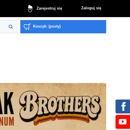
Zaloguj się
Zarejestruj się
Koszyk:
(pusty)