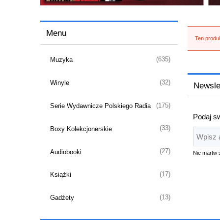
Menu
Ten produk
(635)
Muzyka
(32)
Winyle
Newsle
(175)
Serie Wydawnicze Polskiego Radia
Podaj sw
(33)
Boxy Kolekcjonerskie
(27)
Audiobooki
Nie martw 
(17)
Książki
(13)
Gadżety