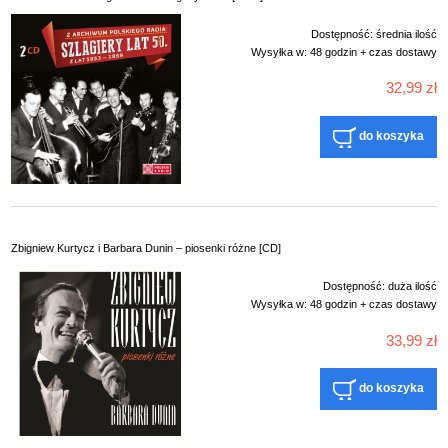
Dostępność:
średnia ilość
Wysyłka w:
48 godzin + czas dostawy
32,99 zł
do koszyka
Zbigniew Kurtycz i Barbara Dunin – piosenki różne [CD]
Dostępność:
duża ilość
Wysyłka w:
48 godzin + czas dostawy
33,99 zł
do koszyka