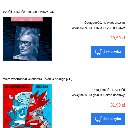
Sześć oceanów - ocean różowy [CD]
Dostępność:
na wyczerpaniu
Wysyłka w:
48 godzin + czas dostawy
29,99 zł
do koszyka
Warsaw Afrobeat Orchestra - Man is enough [CD]
Dostępność:
duża ilość
Wysyłka w:
48 godzin + czas dostawy
31,99 zł
do koszyka