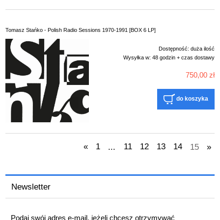
Tomasz Stańko - Polish Radio Sessions 1970-1991 [BOX 6 LP]
Dostępność:
duża ilość
Wysyłka w:
48 godzin + czas dostawy
750,00 zł
do koszyka
«
1
...
11
12
13
14
15
»
Newsletter
Podaj swój adres e-mail, jeżeli chcesz otrzymywać