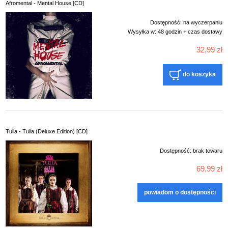
Afromental - Mental House [CD]
Dostępność:
na wyczerpaniu
Wysyłka w:
48 godzin + czas dostawy
32,99 zł
do koszyka
Tulia - Tulia (Deluxe Edition) [CD]
Dostępność:
brak towaru
69,99 zł
powiadom o dostępności