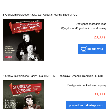
Z Archiwum Polskiego Radia. Jan Kiepura i Martha Eggerth [CD]
Dostępność:
średnia ilość
Wysyłka w:
48 godzin + czas dostawy
29,99 zł
do koszyka
Z archiwum Polskiego Radia: Lata 1959-1962 - Stanisław Grzesiuk (reedycja) [2 CD]
Dostępność:
nakład wyczerpany
39,99 zł
powiadom o dostępności