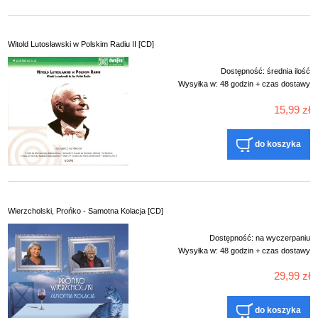
Witold Lutosławski w Polskim Radiu II [CD]
Dostępność:
średnia ilość
Wysyłka w:
48 godzin + czas dostawy
15,99 zł
do koszyka
Wierzcholski, Prońko - Samotna Kolacja [CD]
Dostępność:
na wyczerpaniu
Wysyłka w:
48 godzin + czas dostawy
29,99 zł
do koszyka