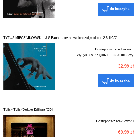
do koszyka
TYTUS MIECZNIKOWSKI - J.S.Bach- suity na wiolonczelę solo nr. 2,6,1[CD]
Dostępność:
średnia ilość
Wysyłka w:
48 godzin + czas dostawy
32,99 zł
do koszyka
Tulia - Tulia (Deluxe Edition) [CD]
Dostępność:
brak towaru
69,99 zł