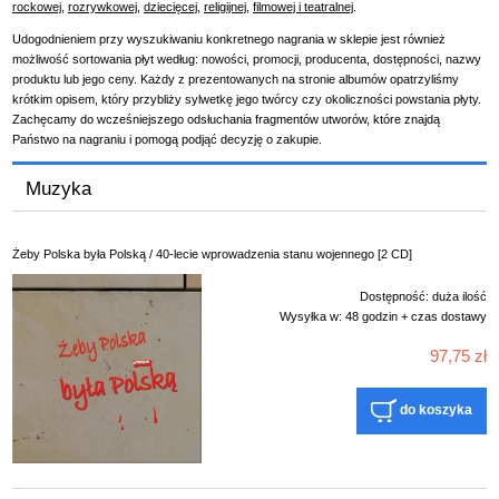
rockowej
,
rozrywkowej
,
dziecięcej
,
religijnej
,
filmowej i teatralnej
.
Udogodnieniem przy wyszukiwaniu konkretnego nagrania w sklepie jest również
możliwość sortowania płyt według: nowości, promocji, producenta, dostępności, nazwy
produktu lub jego ceny. Każdy z prezentowanych na stronie albumów opatrzyliśmy
krótkim opisem, który przybliży sylwetkę jego twórcy czy okoliczności powstania płyty.
Zachęcamy do wcześniejszego odsłuchania fragmentów utworów, które znajdą
Państwo na nagraniu i pomogą podjąć decyzję o zakupie.
Muzyka
Żeby Polska była Polską / 40-lecie wprowadzenia stanu wojennego [2 CD]
Dostępność:
duża ilość
Wysyłka w:
48 godzin + czas dostawy
97,75 zł
do koszyka