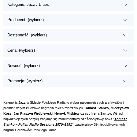
Kategorie: Jazz / Blues
Producent: (wybierz)
Dostępność: (wybierz)
Cena: (wybierz)
Nowość: (wybierz)
Promocja: (wybierz)
Kategoria
Jazz
w Sklepie Polskiego Radia to wybór najcenniejszych archiwaliów i
premier, w tym kluczowe nagrania takich mistrzów jak
Tomasz Stańko
,
Mieczysław
Kosz
,
Jan Ptaszyn Wróblewski
,
Henryk Miśkiewicz
czy
Irena Santor
. Wśród
najważniejszych pozycji znajduje się monumentalny sześciopłytowy boks "
Tomasz
Stańko – Polish Radio Sessions 1970–1991
"
, zawierający 39 niepublikowanych
nagrań z archiwów Polskiego Radia.