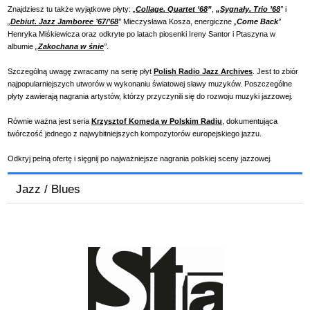
Znajdziesz tu także wyjątkowe płyty:
„
Collage. Quartet ’68
”
,
„
Sygnały. Trio ’68
”
i
„
Debiut. Jazz Jamboree ’67/’68
”
Mieczysława Kosza, energiczne
„
Come Back
”
Henryka Miśkiewicza oraz odkryte po latach piosenki Ireny Santor i Ptaszyna w
albumie
„
Zakochana w śnie
”
.
Szczególną uwagę zwracamy na serię płyt
Polish Radio Jazz Archives
. Jest to zbiór
najpopularniejszych utworów w wykonaniu światowej sławy muzyków. Poszczególne
płyty zawierają nagrania artystów, którzy przyczynili się do rozwoju muzyki jazzowej.
Równie ważna jest seria
Krzysztof Komeda w Polskim Radiu
, dokumentująca
twórczość jednego z najwybitniejszych kompozytorów europejskiego jazzu.
Odkryj pełną ofertę i sięgnij po najważniejsze nagrania polskiej sceny jazzowej.
Jazz / Blues