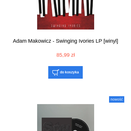
Adam Makowicz - Swinging Ivories LP [winyl]
85,99 zł
do koszyka
nowość