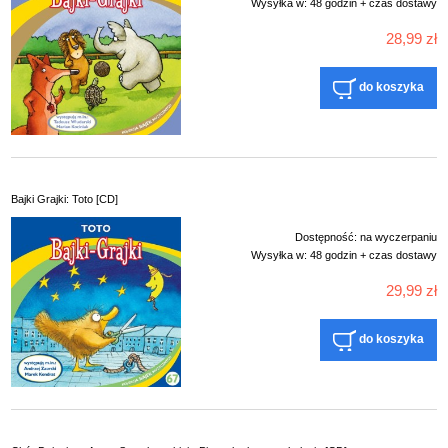
Wysyłka w:
48 godzin + czas dostawy
28,99 zł
do koszyka
Bajki Grajki: Toto [CD]
Dostępność:
na wyczerpaniu
Wysyłka w:
48 godzin + czas dostawy
29,99 zł
do koszyka