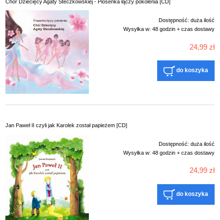
Chór Dziecięcy Agaty Steczkowskiej - Piosenka łączy pokolenia [CD]
Dostępność:
duża ilość
Wysyłka w:
48 godzin + czas dostawy
24,99 zł
do koszyka
Jan Paweł II czyli jak Karolek został papieżem [CD]
Dostępność:
duża ilość
Wysyłka w:
48 godzin + czas dostawy
24,99 zł
do koszyka