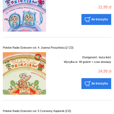
21,99 zł
do koszyka
Polskie Radio Dzieciom vol. 4: Joanna Porazińska [2 CD]
Dostępność:
duża ilość
Wysyłka w:
48 godzin + czas dostawy
24,99 zł
do koszyka
Polskie Radio Dzieciom vol. 5 Czerwony Kapturek [CD]