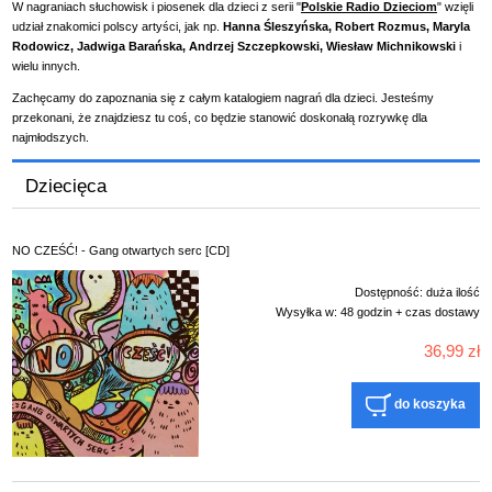
W nagraniach słuchowisk i piosenek dla dzieci z serii "
Polskie Radio Dzieciom
" wzięli
udział znakomici polscy artyści, jak np.
Hanna Śleszyńska, Robert Rozmus, Maryla
Rodowicz, Jadwiga Barańska, Andrzej Szczepkowski, Wiesław Michnikowski
i
wielu innych.
Zachęcamy do zapoznania się z całym katalogiem nagrań dla dzieci. Jesteśmy
przekonani, że znajdziesz tu coś, co będzie stanowić doskonałą rozrywkę dla
najmłodszych.
Dziecięca
NO CZEŚĆ! - Gang otwartych serc [CD]
Dostępność:
duża ilość
Wysyłka w:
48 godzin + czas dostawy
36,99 zł
do koszyka