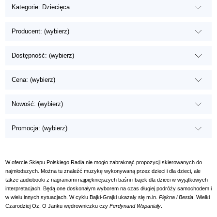
Kategorie: Dziecięca
Producent: (wybierz)
Dostępność: (wybierz)
Cena: (wybierz)
Nowość: (wybierz)
Promocja: (wybierz)
W ofercie Sklepu Polskiego Radia nie mogło zabraknąć propozycji skierowanych do
najmłodszych. Można tu znaleźć muzykę wykonywaną przez dzieci i dla dzieci, ale
także audiobooki z nagraniami najpiękniejszych baśni i bajek dla dzieci w wyjątkowych
interpretacjach. Będą one doskonałym wyborem na czas długiej podróży samochodem i
w wielu innych sytuacjach. W cyklu Bajki-Grajki ukazały się m.in.
Piękna i Bestia
, Wielki
Czarodziej Oz, O Janku wędrowniczku czy
Ferdynand Wspaniały
.